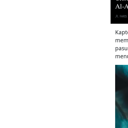
Al-A
FARIS
Kapt
memb
pasu
menu