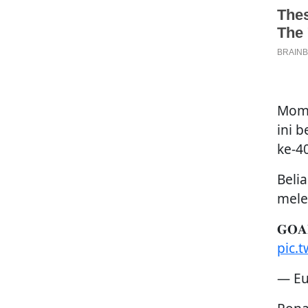
Mome
ini 
ke-40
Beli
mele
𝐆𝐎𝐀𝐋
pic.
— Eu