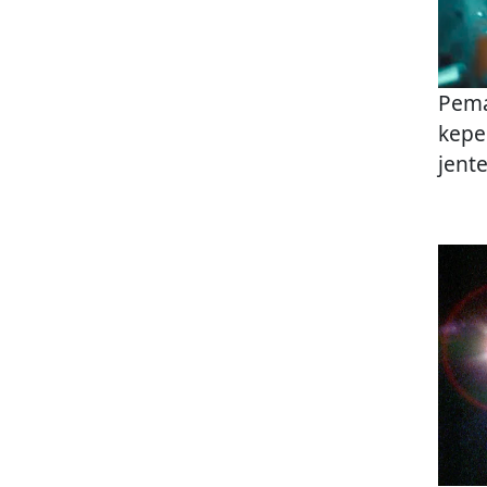
Pema
kepe
jent