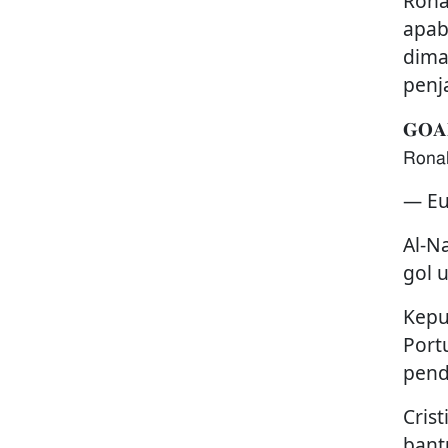
Rona
apab
dima
penj
𝐆𝐎𝐀𝐋
𝖱𝗈𝗇𝖺
— Eu
Al-N
gol 
Kepu
Port
pend
Cris
bant