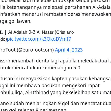
ldo sekali lagi meledak untuk gol ketiga pasukan
ila ketenangannya melepasi pertahanan Al-Adal
nfaatkan menerusi rembatan deras menewaska
aga gol lawan.
 | 𝖠𝗅 𝖠𝖽𝖺𝗅𝖺𝗁 0-3 𝖠𝗅 𝖭𝖺𝗌𝗌𝗋 (𝖢𝗋𝗂𝗌𝗍𝗂𝖺𝗇𝗈
𝖽𝗈)
pic.twitter.com/k3QkoDVmf7
roFoot (@eurofootcom)
April 4, 2023
assr menambah derita lagi apabila meledak dua l
untuk mencatatkan kemenangan 5-0.
tusan ini menyaksikan kapten pasukan kebangs
ugal ini membawa pasukan mengekori rapat
ahulu liga, Al-Itthihad yang bekelebihan satu mat
tiano sudah menjaringkan 9 gol dan mencatat du
uan gol selepas 8 perlawanan.