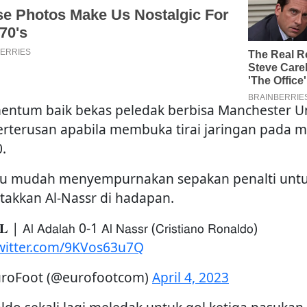
ntum baik bekas peledak berbisa Manchester U
berterusan apabila membuka tirai jaringan pada m
.
au mudah menyempurnakan sepakan penalti unt
takkan Al-Nassr di hadapan.
 | 𝖠𝗅 𝖠𝖽𝖺𝗅𝖺𝗁 0-1 𝖠𝗅 𝖭𝖺𝗌𝗌𝗋 (𝖢𝗋𝗂𝗌𝗍𝗂𝖺𝗇𝗈 𝖱𝗈𝗇𝖺𝗅𝖽𝗈)
twitter.com/9KVos63u7Q
roFoot (@eurofootcom)
April 4, 2023