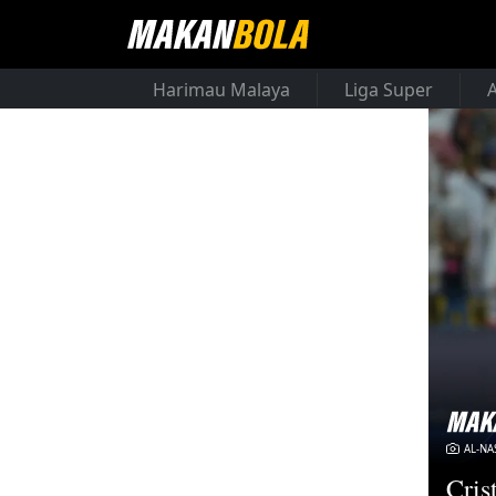
Harimau Malaya
Liga Super
AL-NA
Cris