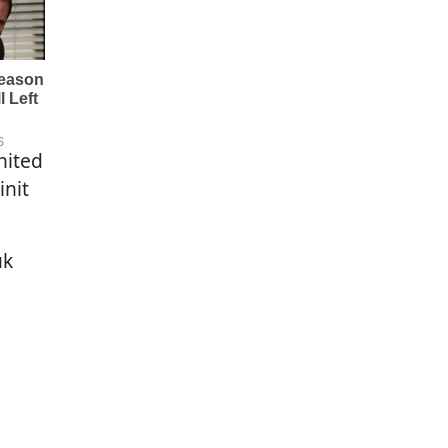
nited
init
uk