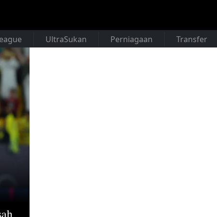
League
UltraSukan
Perniagaan
Transfer
sah