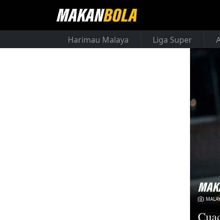
Harimau Malaya
Liga Super
MALAY
Cuac