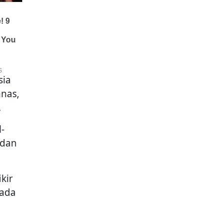
sia
anas,
.
-
 dan
ikir
pada