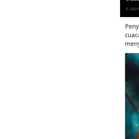
AZIM
Peny
cuac
meny