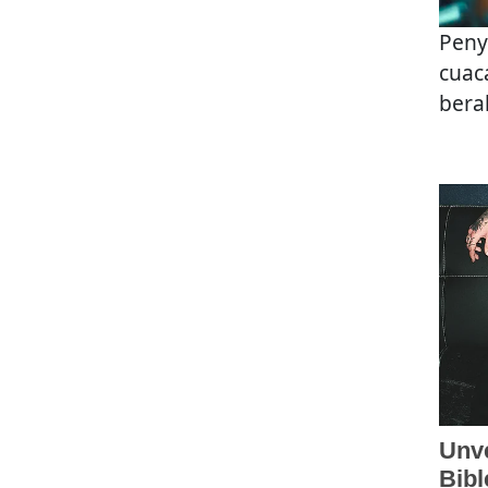
Peny
cuac
bera