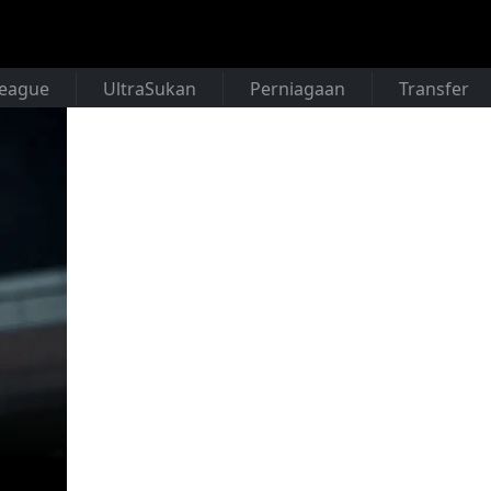
League
UltraSukan
Perniagaan
Transfer