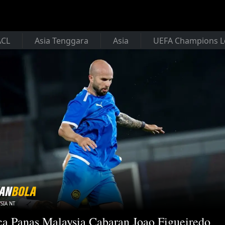
ACL
Asia Tenggara
Asia
UEFA Champions 
SIA NT
a Panas Malaysia Cabaran Joao Figueiredo