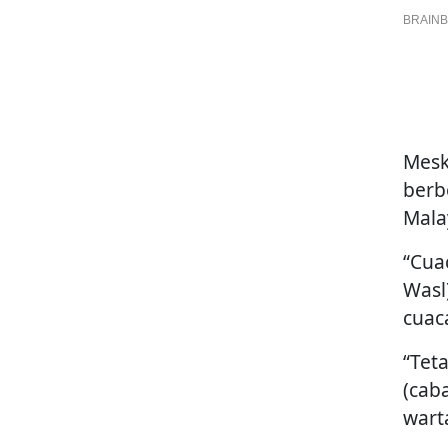
Mesk
berb
Mala
“Cua
Wasl
cuac
“Teta
(cab
war