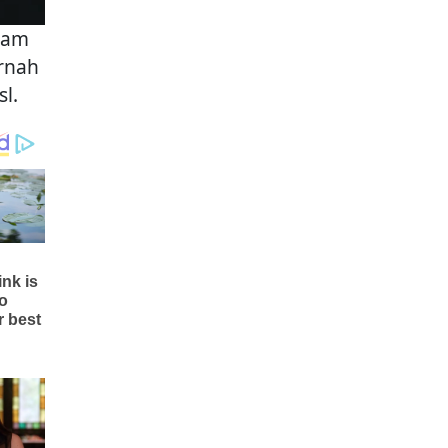
alam
ernah
l.