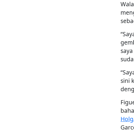
Wala
meng
seba
“Say
gemb
saya
suda
“Say
sini
deng
Figu
baha
Holg
Garce