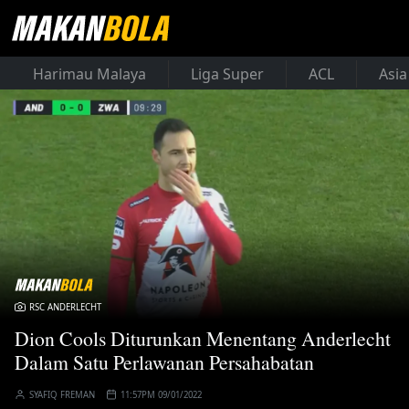
Harimau Malaya
Liga Super
ACL
Asia
RSC ANDERLECHT
Dion Cools Diturunkan Menentang Anderlecht
Dalam Satu Perlawanan Persahabatan
SYAFIQ FREMAN
11:57PM 09/01/2022