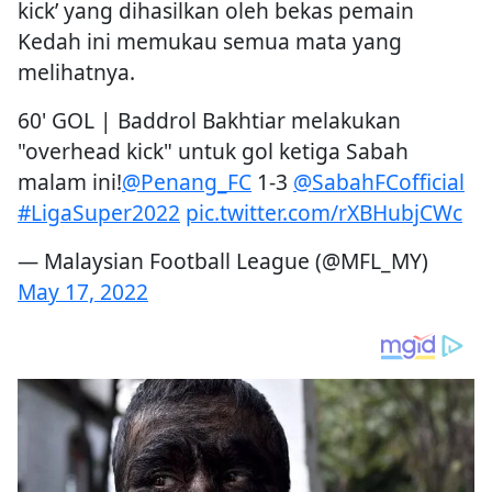
kick’ yang dihasilkan oleh bekas pemain
Kedah ini memukau semua mata yang
melihatnya.
60' GOL | Baddrol Bakhtiar melakukan
"overhead kick" untuk gol ketiga Sabah
malam ini!
@Penang_FC
1-3
@SabahFCofficial
#LigaSuper2022
pic.twitter.com/rXBHubjCWc
— Malaysian Football League (@MFL_MY)
May 17, 2022