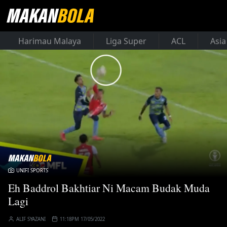
Harimau Malaya
Liga Super
ACL
Asia
UNIFI SPORTS
Eh Baddrol Bakhtiar Ni Macam Budak Muda
Lagi
ALIF SYAZANI
11:18PM 17/05/2022