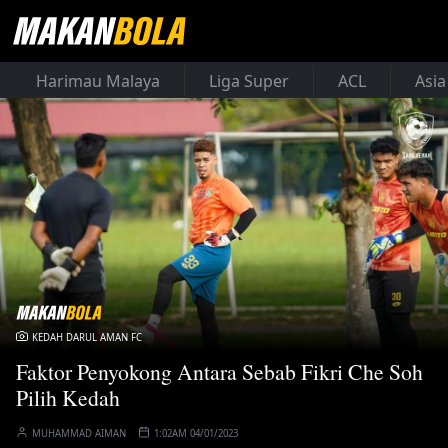
Harimau Malaya
Liga Super
ACL
Asia
KEDAH DARUL AMAN FC
Faktor Penyokong Antara Sebab Fikri Che Soh
Pilih Kedah
MUHAMMAD AIMAN
1:02AM 04/01/2023