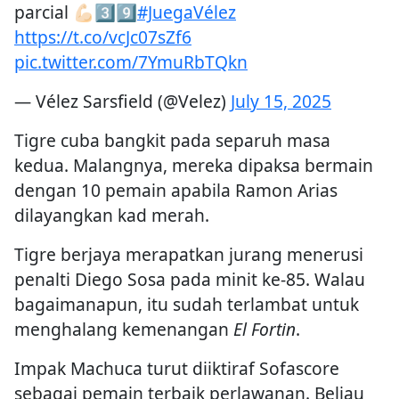
parcial 💪🏻3️⃣9️⃣
#JuegaVélez
https://t.co/vcJc07sZf6
pic.twitter.com/7YmuRbTQkn
— Vélez Sarsfield (@Velez)
July 15, 2025
Tigre cuba bangkit pada separuh masa
kedua. Malangnya, mereka dipaksa bermain
dengan 10 pemain apabila Ramon Arias
dilayangkan kad merah.
Tigre berjaya merapatkan jurang menerusi
penalti Diego Sosa pada minit ke-85. Walau
bagaimanapun, itu sudah terlambat untuk
menghalang kemenangan
El Fortin
.
Impak Machuca turut diiktiraf Sofascore
sebagai pemain terbaik perlawanan. Beliau