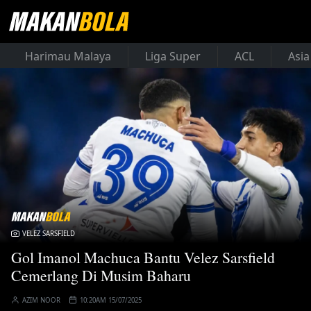
Harimau Malaya
Liga Super
ACL
Asia
VELEZ SARSFIELD
Gol Imanol Machuca Bantu Velez Sarsfield
Cemerlang Di Musim Baharu
AZIM NOOR
10:20AM 15/07/2025