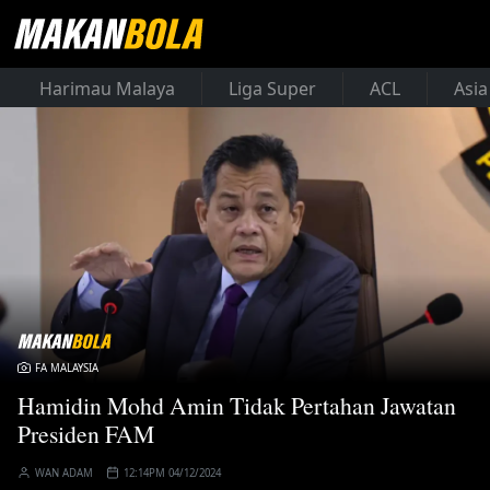
Harimau Malaya
Liga Super
ACL
Asia
FA MALAYSIA
Hamidin Mohd Amin Tidak Pertahan Jawatan
Presiden FAM
WAN ADAM
12:14PM 04/12/2024