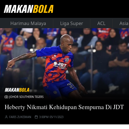
Harimau Malaya
Liga Super
ACL
Asia
JOHOR SOUTHERN TIGERS
Heberty Nikmati Kehidupan Sempurna Di JDT
FARIS ZUKEIMAN
3:00PM 05/11/2023