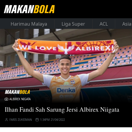
Harimau Malaya
Liga Super
ACL
Asia
ALBIREX NIGATA
Ilhan Fandi Sah Sarung Jersi Albirex Niigata
FARIS ZUKEIMAN
1:34PM 21/04/2022