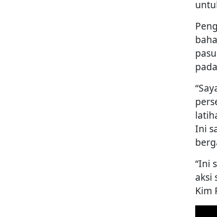
untu
Peng
baha
pasu
pada
“Say
pers
latih
Ini 
berg
“Ini
aksi 
Kim 