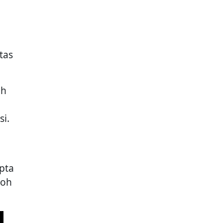
tas
ah
si.
pta
roh