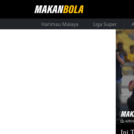
Harimau Malaya
Liga Super
AZRI
Ini 