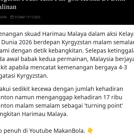
alinan
ADHA
8:53AM 17/11/2023
nangan skuad Harimau Malaya dalam aksi Kela
a Dunia 2026 berdepan Kyrgyzstan malam semal
lami dengan detik kebangkitan. Selepas ketinggal
da awal babak kedua permainan, Malaysia berjay
kit apabila mencatat kemenangan bergaya 4-3
atasi Kyrgyzstan.
akui sedikit kecewa dengan jumlah kehadiran
nton namun menganggap kehadiran 17 ribu
nton malam semalam sebagai 'turning point'
ngkitan Harimau Malaya.
o penuh di Youtube MakanBola. 👇