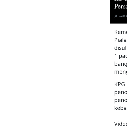
Pers
ZAYD 
Keme
Pial
disu
1 pa
bang
meng
KPG 
peno
peno
keba
Vide