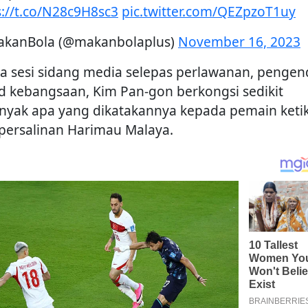
s://t.co/N28c9H8sc3
pic.twitter.com/QEZpzoT1uy
kanBola (@makanbolaplus)
November 16, 2023
ka sesi sidang media selepas perlawanan, pengen
d kebangsaan, Kim Pan-gon berkongsi sedikit
nyak apa yang dikatakannya kepada pemain ketik
k persalinan Harimau Malaya.