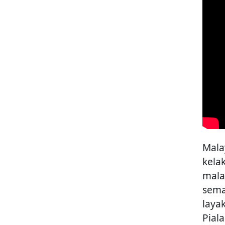
Mala
kela
mala
sema
laya
Piala