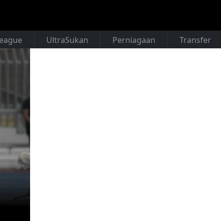
League
UltraSukan
Perniagaan
Transfer