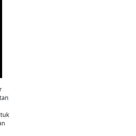
r
tan
tuk
an