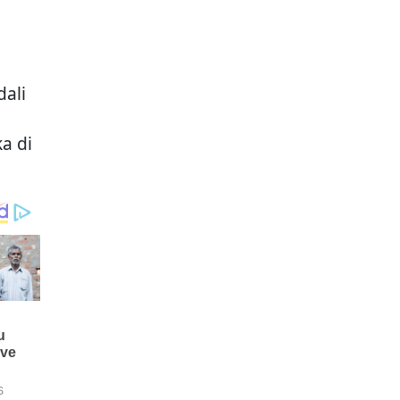
dali
a di