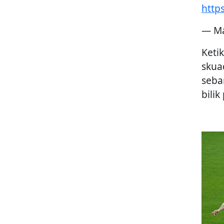
http
— Ma
Keti
skua
seba
bili