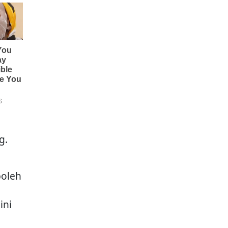
g.
boleh
ini