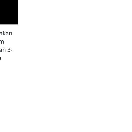
yakan
am
an 3-
a