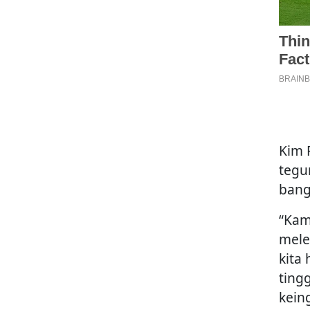
Kim 
tegu
bang
“Kam
mele
kita
ting
kein