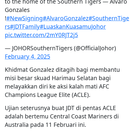
to the home of the Southern Tigers — Alvaro
Gonzales
!
#NewSigning
#AlvaroGonzalez
#SouthernTige
rs
#JDTFamily
#LuaskanKuasamuJohor
pic.twitter.com/2mY0RJT2j5
— JOHORSouthernTigers (@OfficialJohor)
February 4, 2025
Khidmat Gonzalez ditagih bagi membantu
misi besar skuad Harimau Selatan bagi
melayakkan diri ke aksi kalah mati AFC
Champions League Elite (ACLE).
Ujian seterusnya buat JDT di pentas ACLE
adalah bertemu Central Coast Mariners di
Australia pada 11 Februari ini.