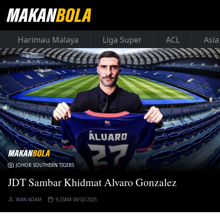
Harimau Malaya
Liga Super
ACL
Asia
JOHOR SOUTHERN TIGERS
JDT Sambar Khidmat Alvaro Gonzalez
WAN ADAM
9:23AM 04/02/2025