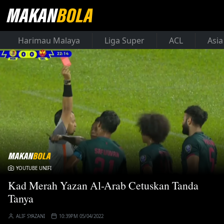
Harimau Malaya
Liga Super
ACL
Asia
YOUTUBE UNIFI
Kad Merah Yazan Al-Arab Cetuskan Tanda
Tanya
ALIF SYAZANI
10:39PM 05/04/2022