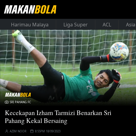
Harimau Malaya
Liga Super
ACL
Asia
SRI PAHANG FC
Kecekapan Izham Tarmizi Benarkan Sri
Pahang Kekal Bersaing
AZIM NOOR
8:55PM 18/09/2023