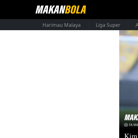
Harimau Malaya
Liga Super
FA MA
Kim 