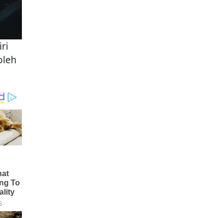
ri
oleh