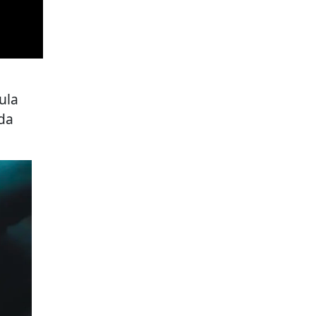
ula
ada