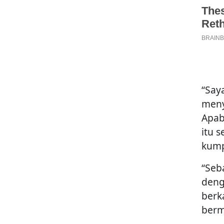
“Say
meny
Apab
itu 
kump
“Seb
deng
berk
berm