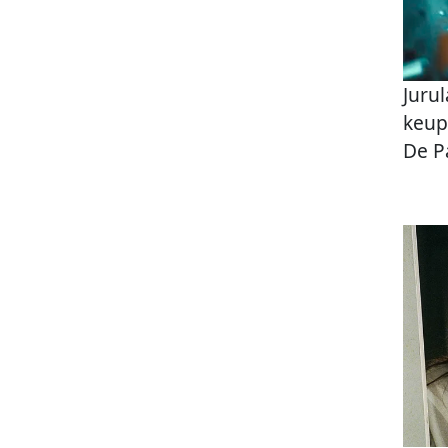
Juru
keup
De P