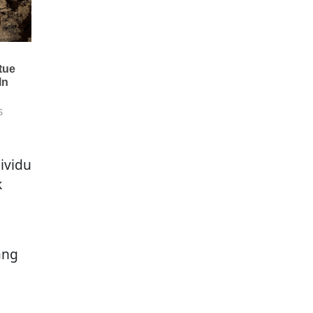
ividu
k
ang