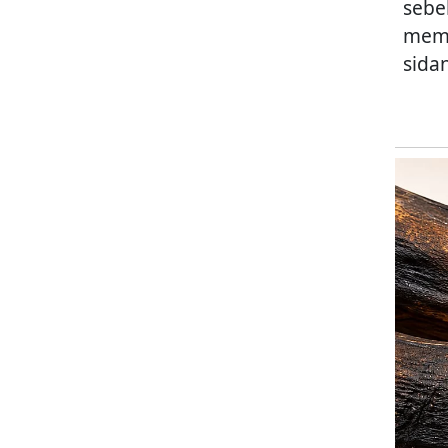
sebe
mema
sida