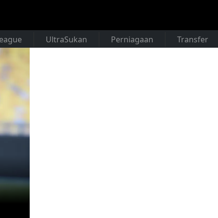
League
UltraSukan
Perniagaan
Transfer