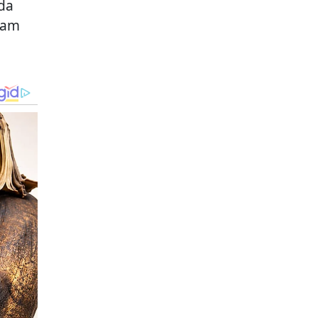
nda
lam