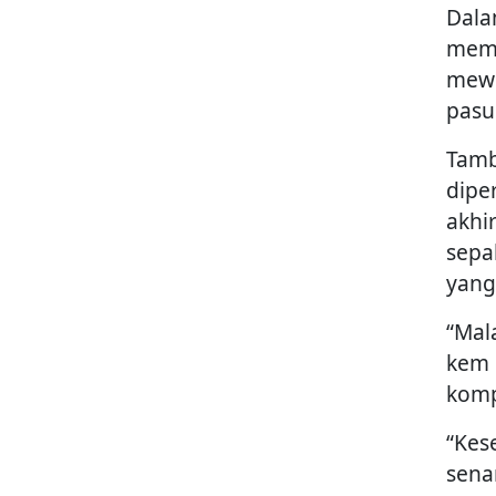
Dalam
memb
mewu
pasu
Tamb
dipe
akhi
sepa
yang
“Mal
kem 
komp
“Kes
sena