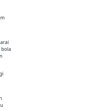
lam
arai
 bola
n
gi
m
lu