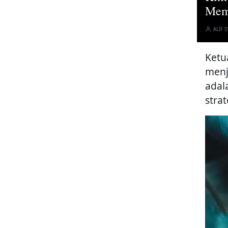
Mem
ALIF S
Ketu
menj
adal
stra