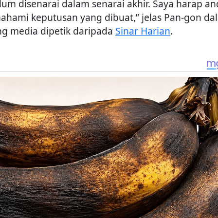
lum disenarai dalam senarai akhir. Saya harap a
hami keputusan yang dibuat,” jelas Pan-gon da
ng media dipetik daripada
Sinar Harian
.