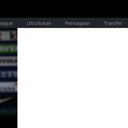
League
UltraSukan
Perniagaan
Transfer