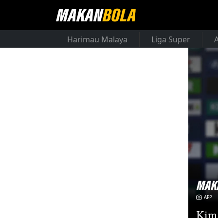
Harimau Malaya
Liga Super
AFP
Kim 