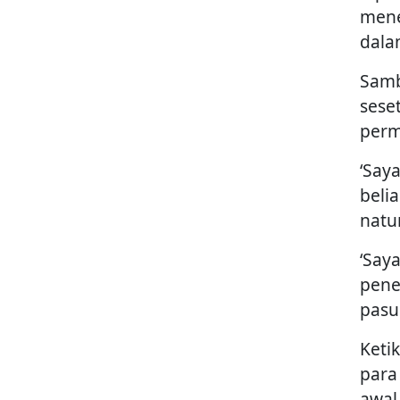
mene
dala
Samb
sese
perm
‘Say
beli
natur
‘Say
pene
pasu
Keti
para
awal