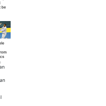
kan
kan
l