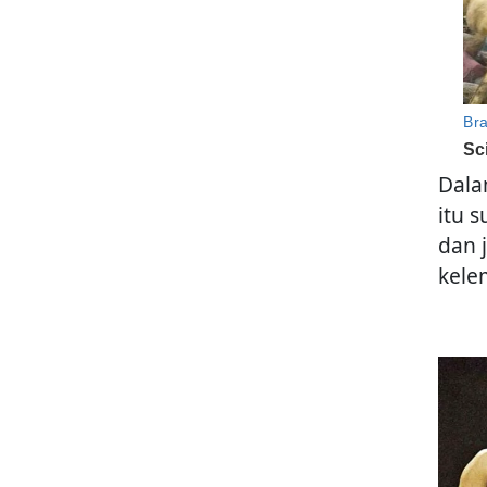
Dala
itu 
dan 
kele