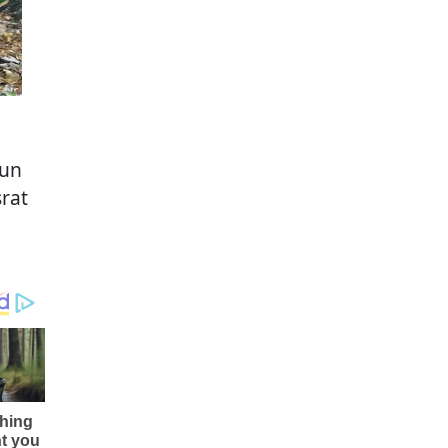
hun
rat