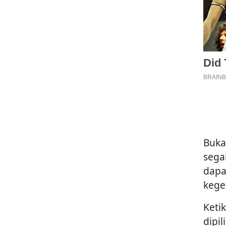
Buka
sega
dapa
kege
Keti
dipil