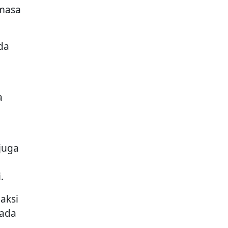
emasa
da
a
juga
.
aksi
pada