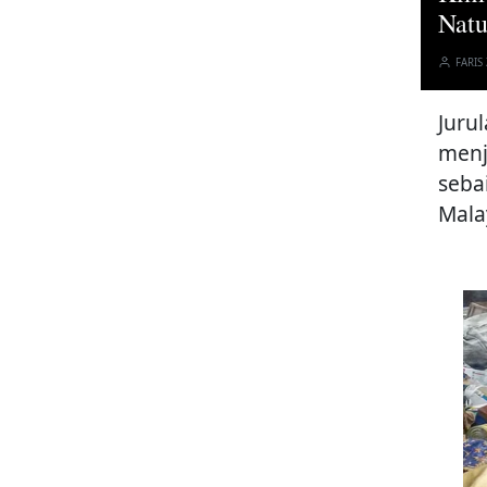
Natu
FARIS
Juru
menj
seba
Mala