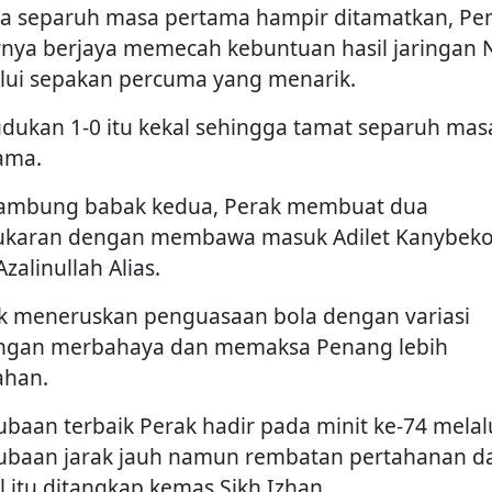
ka separuh masa pertama hampir ditamatkan, Pe
rnya berjaya memecah kebuntuan hasil jaringan 
lui sepakan percuma yang menarik.
dukan 1-0 itu kekal sehingga tamat separuh mas
ama.
ambung babak kedua, Perak membuat dua
ukaran dengan membawa masuk Adilet Kanybek
zalinullah Alias.
k meneruskan penguasaan bola dengan variasi
ngan merbahaya dan memaksa Penang lebih
ahan.
ubaan terbaik Perak hadir pada minit ke-74 melal
ubaan jarak jauh namun rembatan pertahanan da
il itu ditangkap kemas Sikh Izhan.