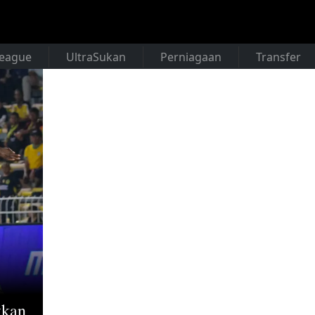
League
UltraSukan
Perniagaan
Transfer
tkan