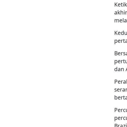
Keti
akhi
mela
Kedu
pert
Bers
pert
dan A
Pera
sera
bert
Perc
perc
Braz