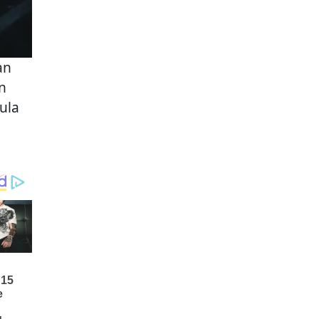
an
n
ula