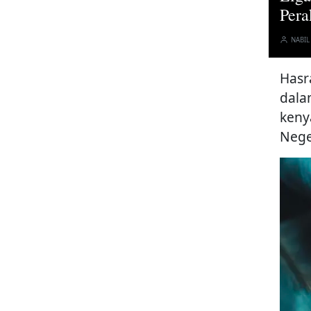
Pera
NABIL
Hasr
dala
keny
Nege