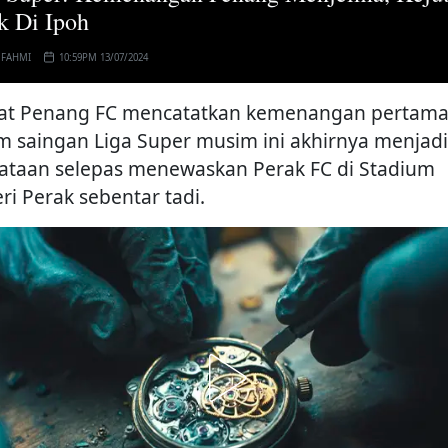
k Di Ipoh
 FAHMI
10:59PM 13/07/2024
at Penang FC mencatatkan kemenangan pertam
m saingan Liga Super musim ini akhirnya menjadi
ataan selepas menewaskan Perak FC di Stadium
ri Perak sebentar tadi.