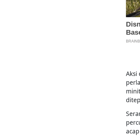
Aksi
perl
mini
dite
Sera
perc
acap