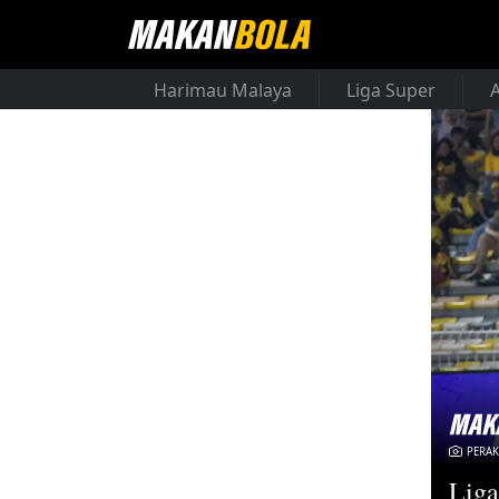
Harimau Malaya
Liga Super
PERAK
Liga