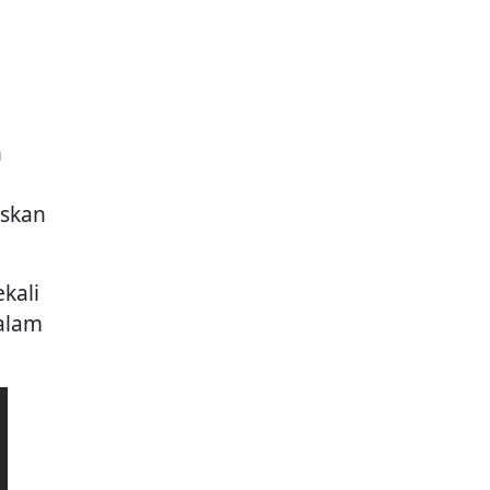
n
askan
kali
alam