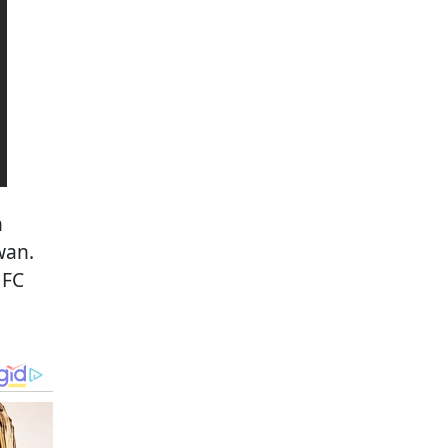
n
wan.
 FC