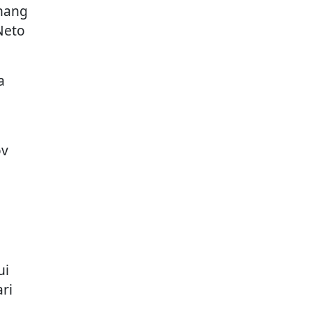
nang
Neto
a
ov
ui
ri