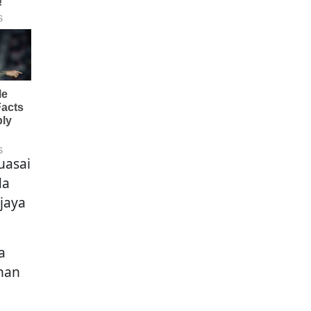
uasai
da
jaya
a
han