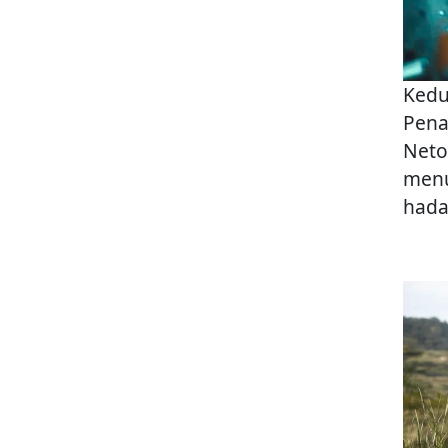
Kedu
Pena
Neto
menu
hada