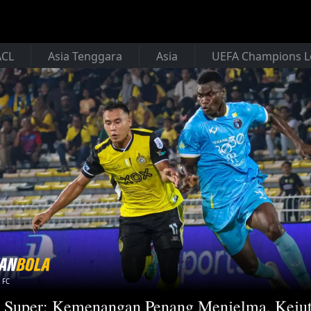
ACL
Asia Tenggara
Asia
UEFA Champions 
 FC
 Super: Kemenangan Penang Menjelma, Keju