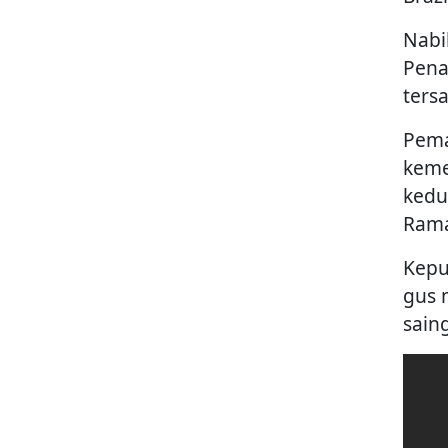
Nabi
Pena
tersa
Pema
keme
kedu
Ram
Kepu
gus 
sain