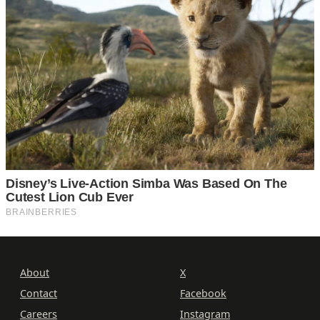
About
X
Contact
Facebook
Careers
Instagram