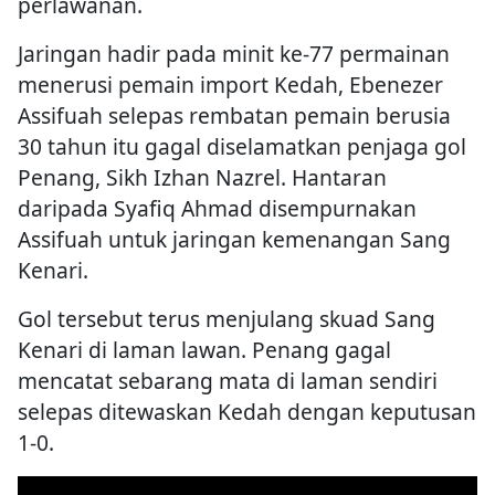
perlawanan.
Jaringan hadir pada minit ke-77 permainan
menerusi pemain import Kedah, Ebenezer
Assifuah selepas rembatan pemain berusia
30 tahun itu gagal diselamatkan penjaga gol
Penang, Sikh Izhan Nazrel. Hantaran
daripada Syafiq Ahmad disempurnakan
Assifuah untuk jaringan kemenangan Sang
Kenari.
Gol tersebut terus menjulang skuad Sang
Kenari di laman lawan. Penang gagal
mencatat sebarang mata di laman sendiri
selepas ditewaskan Kedah dengan keputusan
1-0.