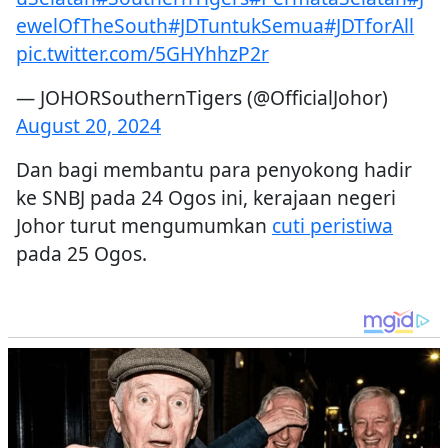
ewelOfTheSouth
#JDTuntukSemua
#JDTforAll
pic.twitter.com/5GHYhhzP2r
— JOHORSouthernTigers (@OfficialJohor)
August 20, 2024
Dan bagi membantu para penyokong hadir
ke SNBJ pada 24 Ogos ini, kerajaan negeri
Johor turut mengumumkan
cuti peristiwa
pada 25 Ogos.