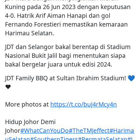
Kuning pada 26 Jun 2023 dengan keputusan
4-0. Hatrik Arif Aiman Hanapi dan gol
Fernando Forestieri memastikan kemaraan
Harimau Selatan.
JDT dan Selangor bakal berentap di Stadium
Nasional Bukit Jalil bagi menentukan siapa
bakal bergelar juara untuk edisi 2024.
JDT Family BBQ at Sultan Ibrahim Stadium! 💙
❤️
More photos at
https://t.co/buJ4rMcy4n
Hidup Johor Demi
Johor
#WhatCanYouDo
#TheTMJeffect
#Harima
uSelatan
#SouthernTigers
#PermataSelatan
#J