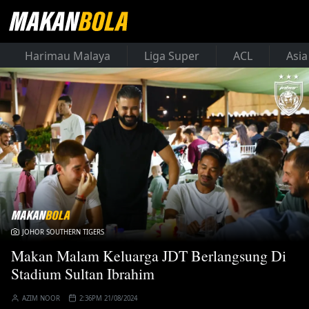
Harimau Malaya
Liga Super
ACL
Asia
JOHOR SOUTHERN TIGERS
Makan Malam Keluarga JDT Berlangsung Di
Stadium Sultan Ibrahim
AZIM NOOR
2:36PM 21/08/2024