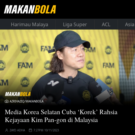
Harimau Malaya
Liga Super
ACL
Asia
AZRIHAZIQ/MAKANBOLA
Media Korea Selatan Cuba ‘Korek’ Rahsia
Kejayaan Kim Pan-gon di Malaysia
ZAYD ADHA
7:27PM 10/11/2023