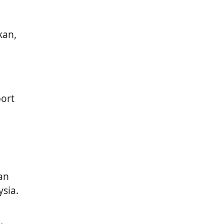
kan,
ort
an
sia.