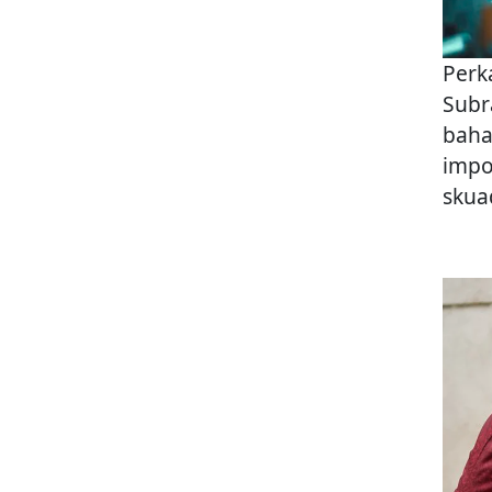
Perk
Subr
baha
impo
skua