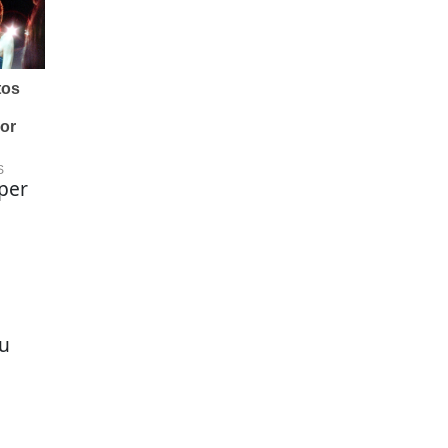
per
u