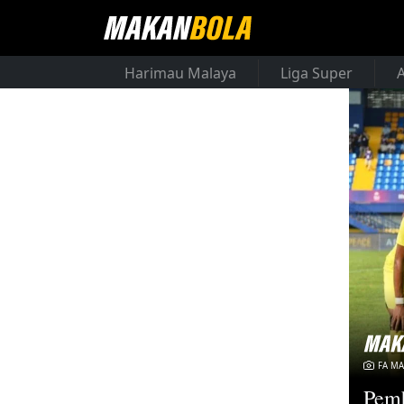
Harimau Malaya
Liga Super
FA MA
Pem