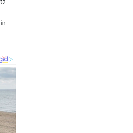
ta
ain