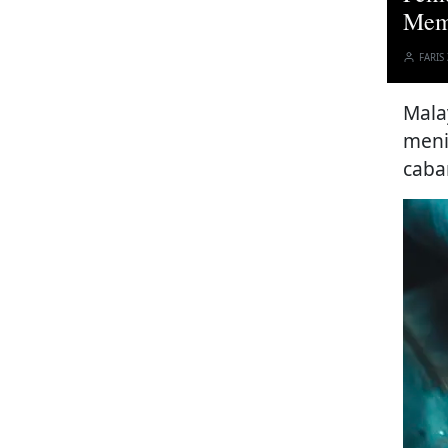
Mem
FARIS
Mala
meni
caba