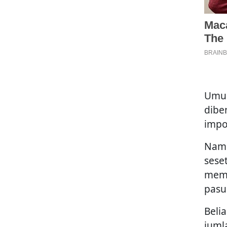
Umum
dibe
impo
Namu
sese
memp
pasu
Beli
juml