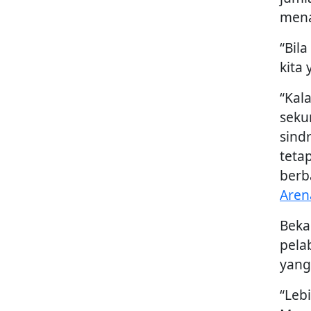
mena
“Bil
kita 
“Kal
seku
sind
teta
berb
Aren
Beka
pela
yang
“Leb