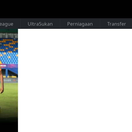
League
UltraSukan
Perniagaan
Transfer