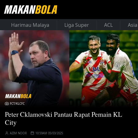
Harimau Malaya
Liga Super
ACL
Asia
FCT/KLCFC
Peter Cklamovski Pantau Rapat Pemain KL
City
AZIM NOOR
10:59AM 05/03/2025