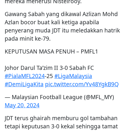
mereka menerusi Nistelrooy.
Gawang Sabah yang dikawal Azlizan Mohd
Azlan bocor buat kali ketiga apabila
penyerang muda JDT itu meledakkan hatrik
pada minit ke-79.
KEPUTUSAN MASA PENUH – PMFL1
Johor Darul Ta’zim II 3-0 Sabah FC
#PialaMFL2024
-25
#LigaMalaysia
#DemiLigaKita
pic.twitter.com/Yv48YgkB9Q
— Malaysian Football League (@MFL_MY)
May 20, 2024
JDT terus ghairah memburu gol tambahan
tetapi keputusan 3-0 kekal sehingga tamat