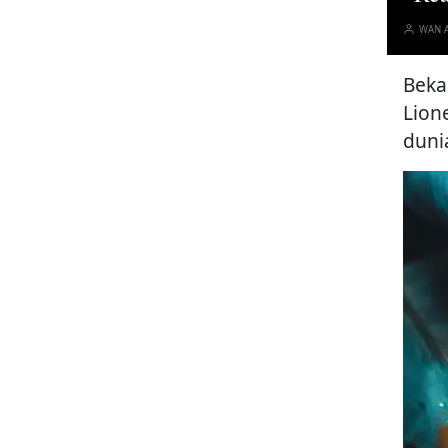
WAN 
Beka
Lion
dunia