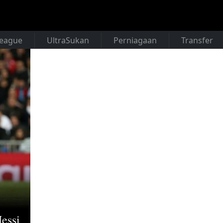
League
UltraSukan
Perniagaan
Transfer
essi