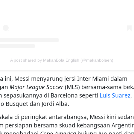
A post shared by MakanBola English (@makanbolaen)
ka ini, Messi menyarung jersi Inter Miami dalam
gan
Major League Soccer
(MLS) bersama-sama bek
n sepasukannya di Barcelona seperti
Luis Suarez
,
io Busquet dan Jordi Alba.
kala di peringkat antarabangsa, Messi kini seda
m persiapan bersama skuad kebangsaan Argenti
k menghadapi
Copa America
hujung Jun nanti da