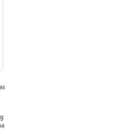
as
ng
na
n