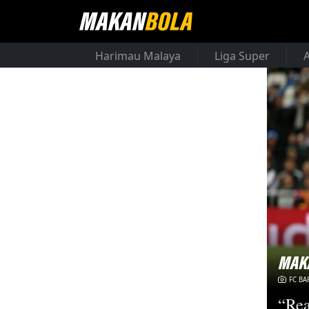
Harimau Malaya
Liga Super
FC BA
“Rea