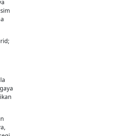
ya
usim
na
rid;
la
 gaya
ikan
an
a,
segi