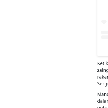
Keti
sain
raka
Serg
Mana
dala
untu