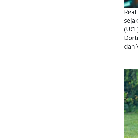
Real
seja
(UCL
Dort
dan V