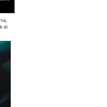
nia,
k di