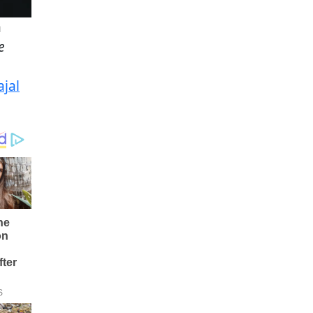
a
e
ajal