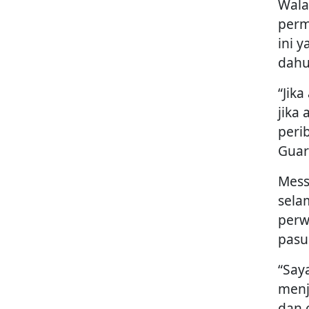
Wala
perm
ini 
dahu
“Jik
jika
peri
Guar
Mess
sela
perw
pasu
“Say
menj
dan 