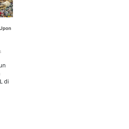
hun
a
L di