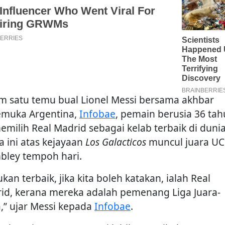
m satu temu bual Lionel Messi bersama akhbar
emuka Argentina,
Infobae
, pemain berusia 36 ta
memilih Real Madrid sebagai kelab terbaik di duni
a ini atas kejayaan
Los Galacticos
muncul juara UC
ley tempoh hari.
kan terbaik, jika kita boleh katakan, ialah Real
id, kerana mereka adalah pemenang Liga Juara-
a,” ujar Messi kepada
Infobae
.