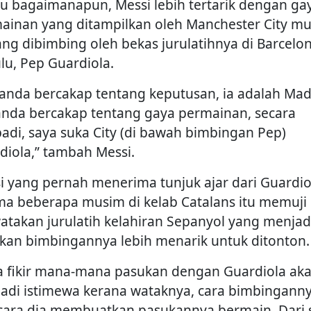
u bagaimanapun, Messi lebih tertarik dengan ga
ainan yang ditampilkan oleh Manchester City m
yang dibimbing oleh bekas jurulatihnya di Barcelo
lu, Pep Guardiola.
a anda bercakap tentang keputusan, ia adalah Mad
 anda bercakap tentang gaya permainan, secara
badi, saya suka City (di bawah bimbingan Pep)
diola,” tambah Messi.
i yang pernah menerima tunjuk ajar dari Guardio
ma beberapa musim di kelab Catalans itu memuji
atakan jurulatih kelahiran Sepanyol yang menjad
kan bimbingannya lebih menarik untuk ditonton.
a fikir mana-mana pasukan dengan Guardiola ak
adi istimewa kerana wataknya, cara bimbinganny
cara dia membuatkan pasukannya bermain. Dari 