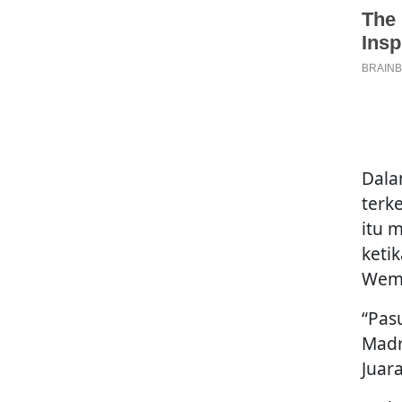
Dala
terk
itu 
ketik
Wemb
“Pasu
Madr
Juar