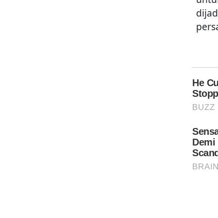
dija
pers