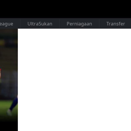
League
UltraSukan
Perniagaan
Transfer