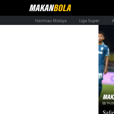
Harimau Malaya
Liga Super
TFC/JS
Safa