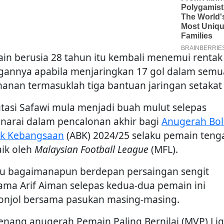
in berusia 28 tahun itu kembali menemui rentak
ngannya apabila menjaringkan 17 gol dalam semu
hanan termasuklah tiga bantuan jaringan setakat 
tasi Safawi mula menjadi buah mulut selepas
enarai dalam pencalonan akhir bagi
Anugerah Bol
k Kebangsaan
(ABK) 2024/25 selaku pemain teng
aik oleh
Malaysian Football League
(MFL).
au bagaimanapun berdepan persaingan sengit
ama Arif Aiman selepas kedua-dua pemain ini
njol bersama pasukan masing-masing.
nang anugerah Pemain Paling Bernilai (MVP) Li