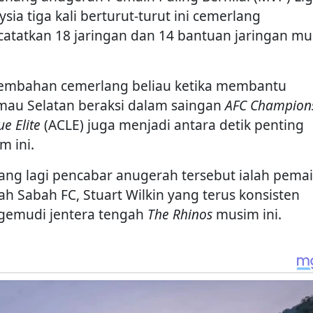
sia tiga kali berturut-turut ini cemerlang
atatkan 18 jaringan dan 14 bantuan jaringan m
embahan cemerlang beliau ketika membantu
mau Selatan beraksi dalam saingan
AFC Champion
e Elite
(ACLE) juga menjadi antara detik penting
m ini.
ang lagi pencabar anugerah tersebut ialah pema
ah Sabah FC, Stuart Wilkin yang terus konsisten
emudi jentera tengah
The Rhinos
musim ini.