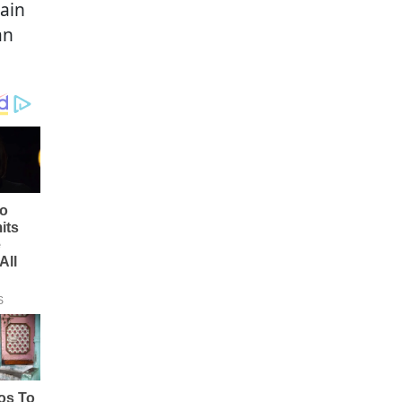
ain
an