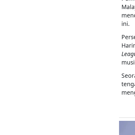
Malay
menc
ini.
Pers
Hari
Leagu
musi
Seor
teng
meng