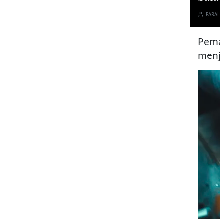
FARA
Pema
menj