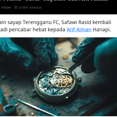
H FREMAN
12:55PM 16/04/2025
in sayap Terengganu FC, Safawi Rasid kembali
adi pencabar hebat kepada
Arif Aiman
Hanapi.