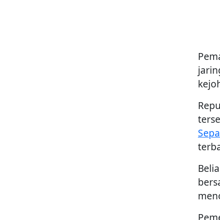
Pema
jari
kejo
Repu
ters
Sepa
terb
Beli
bers
meno
Peme