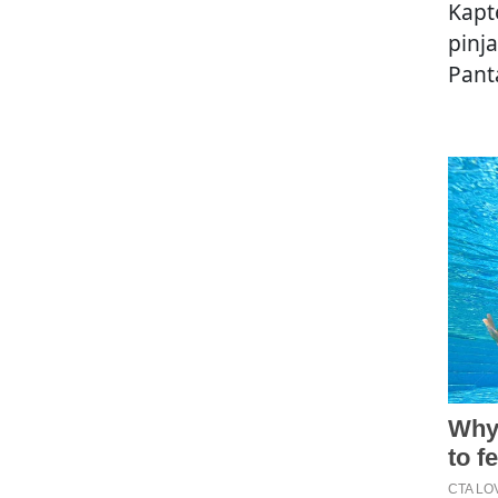
Kapt
pinj
Panta