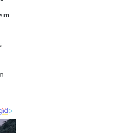
usim
s
in