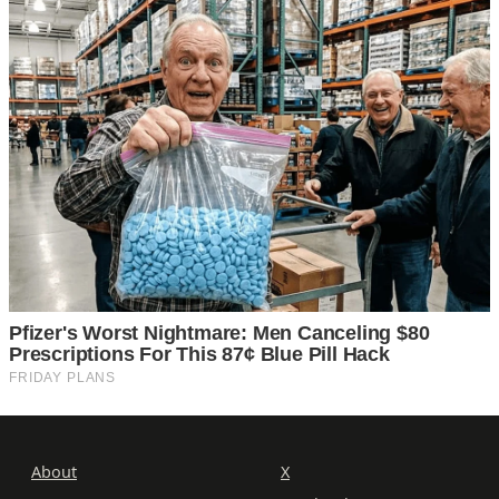
About
X