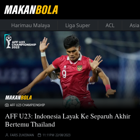
Harimau Malaya
Liga Super
ACL
Asia
AFF U23 CHAMPIONSHIP
AFF U23: Indonesia Layak Ke Separuh Akhir
Bertemu Thailand
FARIS ZUKEIMAN
11:11PM 22/08/2023