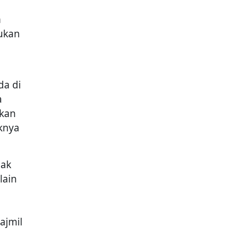
m
sukan
da di
a
kan
knya
pak
lain
ajmil