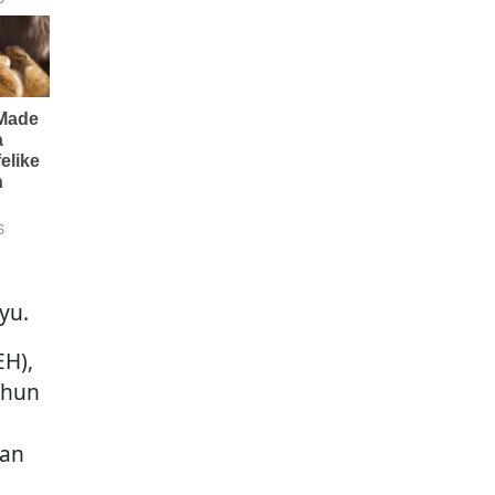
yu.
H),
ahun
dan