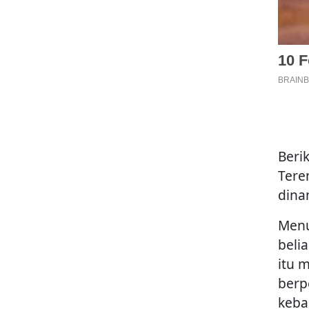
Beri
Tere
dina
Menu
beli
itu 
berp
keba