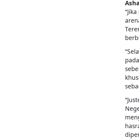
Asha
“Jik
aren
Tere
berb
“Sela
pada
sebe
khus
seba
“Jus
Nege
meng
hasr
dipe