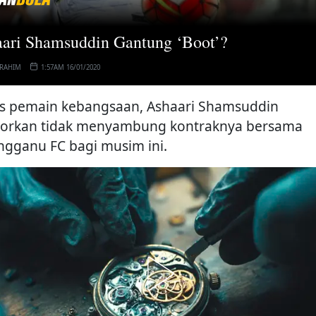
ari Shamsuddin Gantung ‘Boot’?
 RAHIM
1:57AM 16/01/2020
s pemain kebangsaan, Ashaari Shamsuddin
porkan tidak menyambung kontraknya bersama
ngganu FC bagi musim ini.