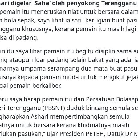
ari digelar ‘Saha’ oleh penyokong Terengganu
a pemain itu meneruskan niat untuk bersara dala
a bola sepak, saya lihat ia satu kerugian buat pa
ngganu khususnya, kerana pemain itu masih lagi
isa di padang.
in itu saya lihat pemain itu begitu disiplin sama a
ng ataupun luar padang selain bakat yang ada, i
narnya umpama serampang dua mata buat pasu
usnya kepada pemain muda untuk mengikut jeja
gai pemain berkaliber.
teru saya harap pemain itu dan Persatuan Bolase
ri Terengganu (PBSNT) duduk bincang semula se
harapkan Ashari mempertimbangkan semula
atnya untuk bersara kerana khidmatnya masih
rlukan pasukan,” ujar Presiden PETEH, Datuk Dr N