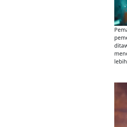
Pema
peme
dita
meno
lebi