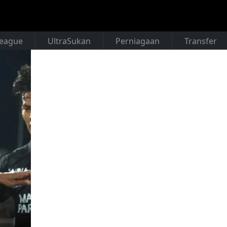
League
UltraSukan
Perniagaan
Transfer