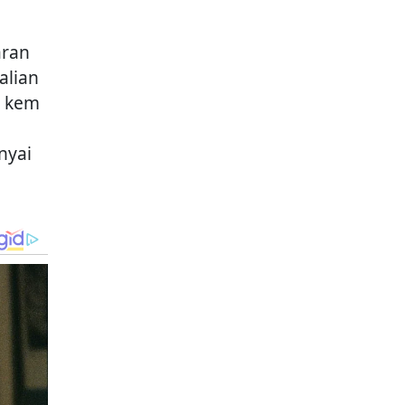
aran
alian
t kem
nyai