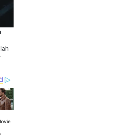
n
elah
r