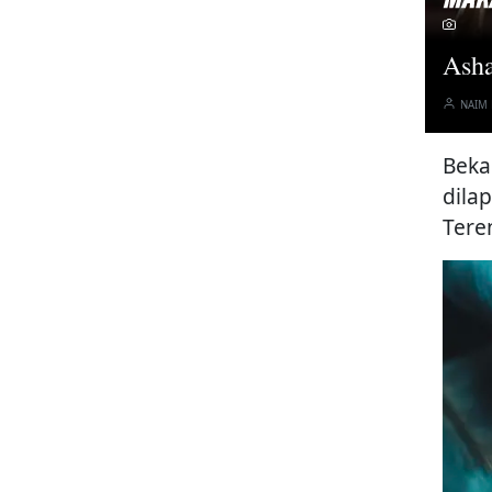
Asha
NAIM
Beka
dila
Tere