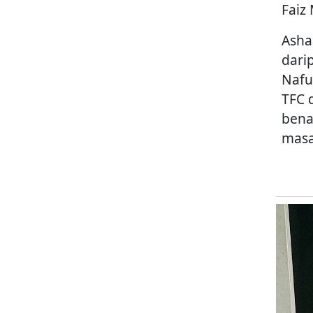
Faiz
Asha
dari
Nafu
TFC 
bena
masa