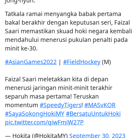
Jong-hyun.
Tatkala ramai menyangka babak pertama
bakal berakhir dengan keputusan seri, Faizal
Saari memastikan skuad hoki negara kembali
mendahului menerusi pukulan penalti pada
minit ke-30.
#AsianGames2022
|
#FieldHockey
(M)
Faizal Saari meletakkan kita di depan
menerusi jaringan minit-minit terakhir
separuh masa pertama! Teruskan
momentum
#SpeedyTigers
!
#MASvKOR
#SayaSokongHokiMY
#BersatuUntukHoki
pic.twitter.com/qiwFmiW27P
— Hokita (@HokitaMY)
September 30, 2023