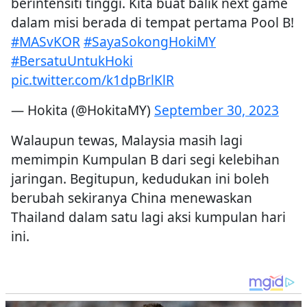
berintensiti tinggi. Kita buat balik next game
dalam misi berada di tempat pertama Pool B!
#MASvKOR
#SayaSokongHokiMY
#BersatuUntukHoki
pic.twitter.com/k1dpBrlKlR
— Hokita (@HokitaMY)
September 30, 2023
Walaupun tewas, Malaysia masih lagi
memimpin Kumpulan B dari segi kelebihan
jaringan. Begitupun, kedudukan ini boleh
berubah sekiranya China menewaskan
Thailand dalam satu lagi aksi kumpulan hari
ini.