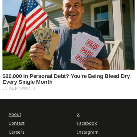
About
X
Contact
Facebook
Careers
Instagram