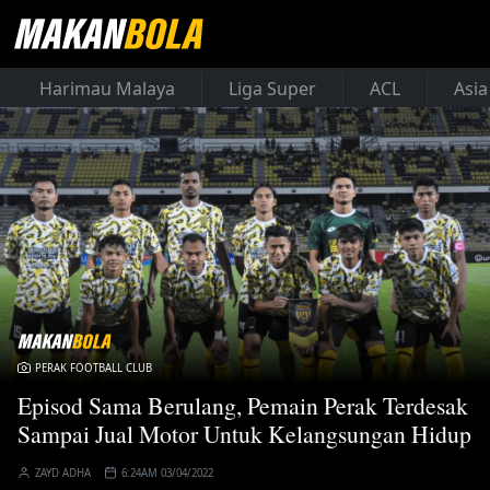
Harimau Malaya
Liga Super
ACL
Asia
PERAK FOOTBALL CLUB
Episod Sama Berulang, Pemain Perak Terdesak
Sampai Jual Motor Untuk Kelangsungan Hidup
ZAYD ADHA
6:24AM 03/04/2022