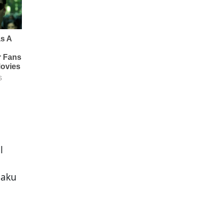
l
laku