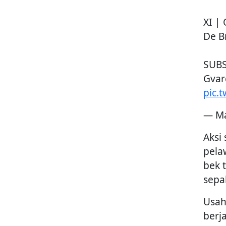
XI |
De B
SUBS
Gvar
pic.
— Ma
Aksi
pela
bek 
sepa
Usah
berj