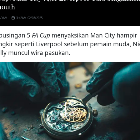
mouth
ADAM
3:42AM 02/03/2025
 pusingan 5
FA Cup
menyaksikan Man City hampir
ingkir seperti Liverpool sebelum pemain muda, Ni
illy muncul wira pasukan.