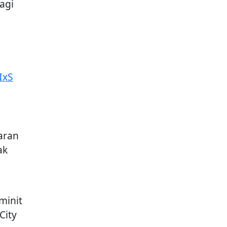
agi
IxS
aran
ak
minit
City