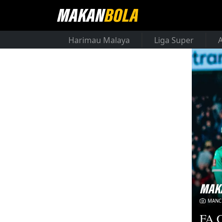
Harimau Malaya
Liga Super
MANCH
FA C