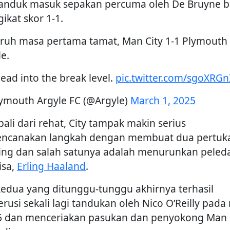
nduk masuk sepakan percuma oleh De Bruyne b
ikat skor 1-1.
ruh masa pertama tamat, Man City 1-1 Plymouth
e.
ead into the break level.
pic.twitter.com/sgoXRGn
ymouth Argyle FC (@Argyle)
March 1, 2025
ali dari rehat, City tampak makin serius
ncanakan langkah dengan membuat dua pertuk
ing dan salah satunya adalah menurunkan peled
isa,
Erling Haaland
.
kedua yang ditunggu-tunggu akhirnya terhasil
rusi sekali lagi tandukan oleh Nico O’Reilly pada 
6 dan menceriakan pasukan dan penyokong Man 