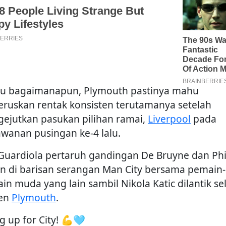
u bagaimanapun, Plymouth pastinya mahu
ruskan rentak konsisten terutamanya setelah
ejutkan pasukan pilihan ramai,
Liverpool
pada
awanan pusingan ke-4 lalu.
Guardiola pertaruh gandingan De Bruyne dan Phi
n di barisan serangan Man City bersama pemain-
in muda yang lain sambil Nikola Katic dilantik se
ten
Plymouth
.
g up for City! 💪🩵