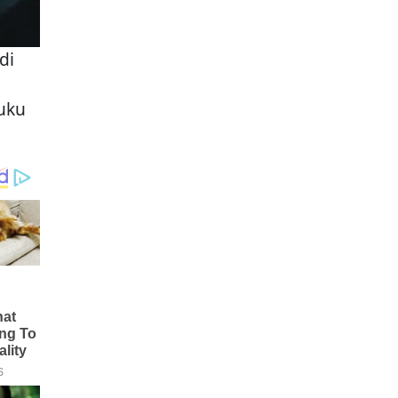
di
n
uku