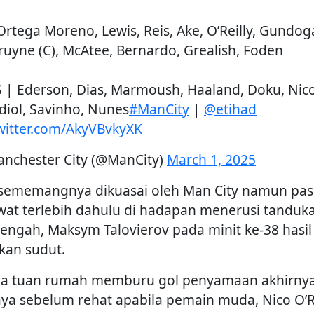
 Ortega Moreno, Lewis, Reis, Ake, O’Reilly, Gundog
ruyne (C), McAtee, Bernardo, Grealish, Foden
 | Ederson, Dias, Marmoush, Haaland, Doku, Nico
diol, Savinho, Nunes
#ManCity
|
@etihad
twitter.com/AkyVBvkyXK
nchester City (@ManCity)
March 1, 2025
 sememangnya dikuasai oleh Man City namun pa
wat terlebih dahulu di hadapan menerusi tanduk
tengah, Maksym Talovierov pada minit ke-38 hasil
kan sudut.
a tuan rumah memburu gol penyamaan akhirny
aya sebelum rehat apabila pemain muda, Nico O’R