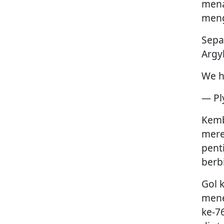
mena
meng
Sepa
Argyl
We h
— Pl
Kemb
mere
pent
berb
Gol 
mene
ke-7