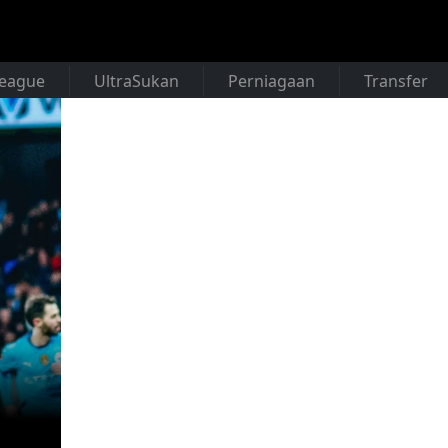
League
UltraSukan
Perniagaan
Transfer
n