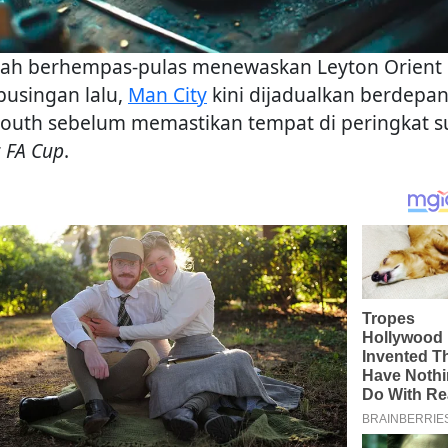
lah berhempas-pulas menewaskan Leyton Orient 
 pusingan lalu,
Man City
kini dijadualkan berdepa
outh sebelum memastikan tempat di peringkat s
r
FA Cup
.