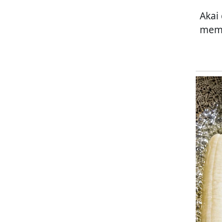
Akai
memi