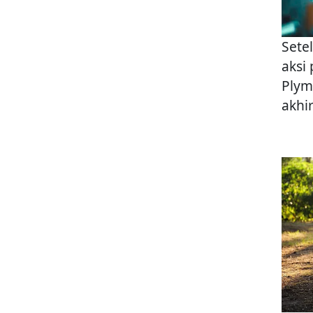
Sete
aksi
Plym
akhi