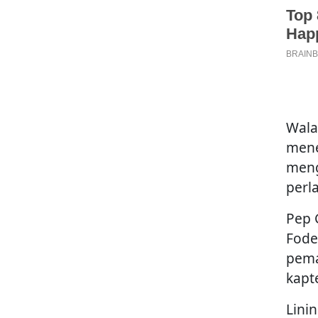
Wala
mene
meng
perl
Pep 
Fode
pema
kap
Linin