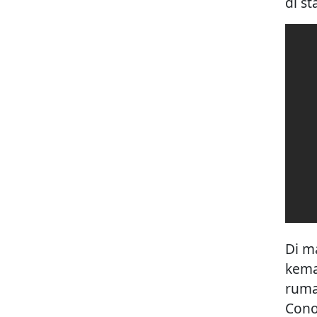
di s
Di m
kema
ruma
Cono