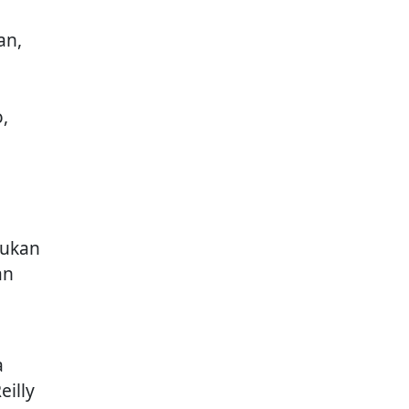
an,
,
sukan
an
a
eilly