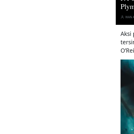
Ply
WAN 
Aksi
ters
O’Re