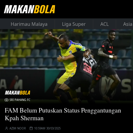
Harimau Malaya
Liga Super
ACL
Asia
SRI PAHANG FC
FAM Belum Putuskan Status Penggantungan
Kpah Sherman
AZIM NOOR
10:59AM 30/03/2025