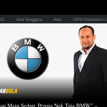
ACL
Asia Tenggara
Asia
UEFA Champions 
au Main Sedap, Penaja Nak Taja BMW” –