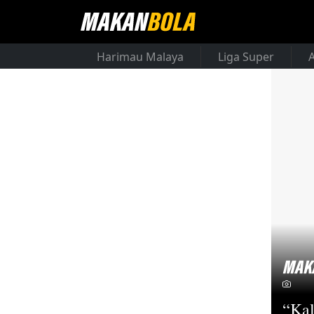
Harimau Malaya
Liga Super
“Kal