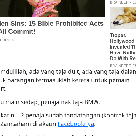
amdulillah, ada yang taja duit, ada yang taja dala
uk barangan termasuklah kereta untuk pemain
rt.
au main sedap, penaja nak taja BMW.
akat ni 12 penaja sudah tandatangan (kontrak taja
s Zamsaham di akaun
Facebooknya
.