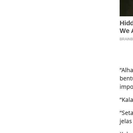
“Alh
bent
impo
“Kal
“Set
jela