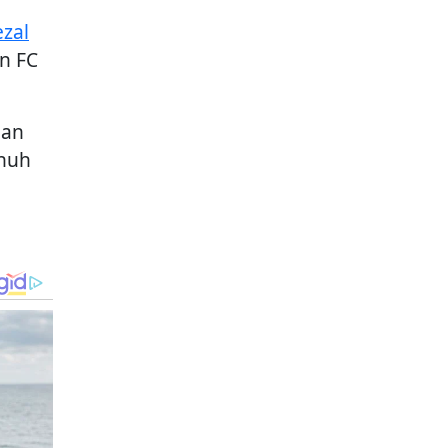
ezal
n FC
gan
enuh