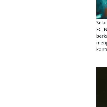
Sela
FC, 
berk
menj
kont