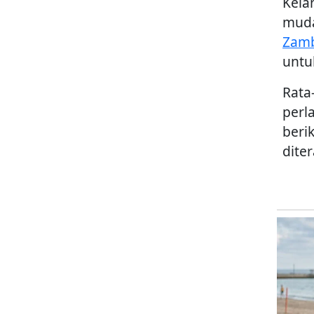
Kela
muda
Zamb
untu
Rata
perl
beri
dite