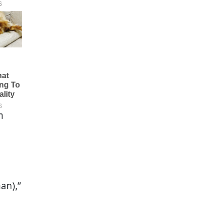
m
an),”