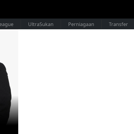
League
UltraSukan
Perniagaan
Transfer