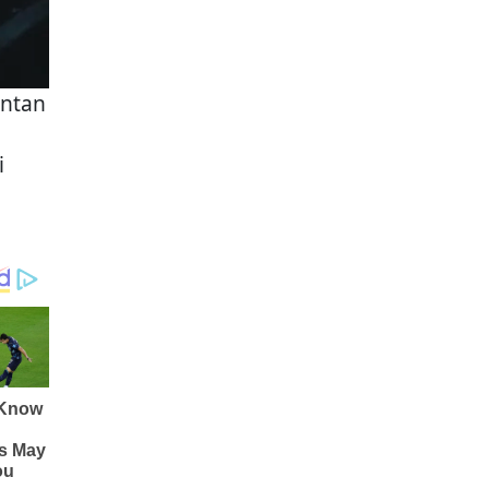
antan
i