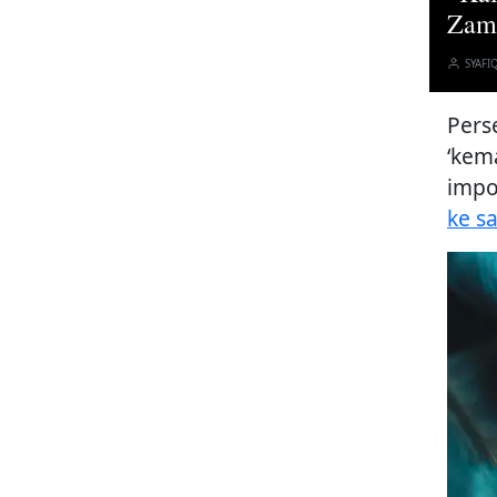
Zam
SYAFI
Pers
‘kem
impo
ke s