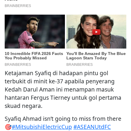
Ketajaman Syafiq di hadapan pintu gol
terbukit di minit ke-37 apabila penyerang
Kedah Darul Aman ini menampan masuk
hantaran Fergus Tierney untuk gol pertama
skuad negara.
Syafiq Ahmad isn’t going to miss from there
🎯
#MitsubishiElectricCup
#ASEANUtdFC