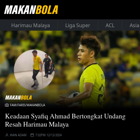
Harimau Malaya
Liga Super
ACL
Asia
FAM/FARIS/MAKANBOLA
Keadaan Syafiq Ahmad Bertongkat Undang
Resah Harimau Malaya
WAN ADAM
7:02PM 12/12/2024