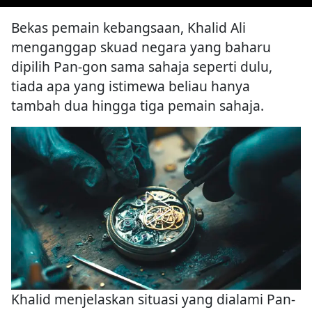
Bekas pemain kebangsaan, Khalid Ali
menganggap skuad negara yang baharu
dipilih Pan-gon sama sahaja seperti dulu,
tiada apa yang istimewa beliau hanya
tambah dua hingga tiga pemain sahaja.
Khalid menjelaskan situasi yang dialami Pan-