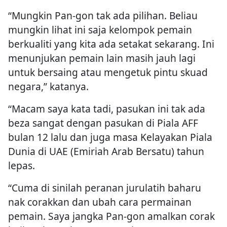
“Mungkin Pan-gon tak ada pilihan. Beliau
mungkin lihat ini saja kelompok pemain
berkualiti yang kita ada setakat sekarang. Ini
menunjukan pemain lain masih jauh lagi
untuk bersaing atau mengetuk pintu skuad
negara,” katanya.
“Macam saya kata tadi, pasukan ini tak ada
beza sangat dengan pasukan di Piala AFF
bulan 12 lalu dan juga masa Kelayakan Piala
Dunia di UAE (Emiriah Arab Bersatu) tahun
lepas.
“Cuma di sinilah peranan jurulatih baharu
nak corakkan dan ubah cara permainan
pemain. Saya jangka Pan-gon amalkan corak