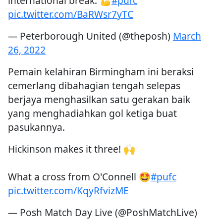
international break. 💪
#pufc
pic.twitter.com/BaRWsr7yTC
— Peterborough United (@theposh)
March
26, 2022
Pemain kelahiran Birmingham ini beraksi
cemerlang dibahagian tengah selepas
berjaya menghasilkan satu gerakan baik
yang menghadiahkan gol ketiga buat
pasukannya.
Hickinson makes it three! 🙌
What a cross from O'Connell 🤩
#pufc
pic.twitter.com/KqyRfvizME
— Posh Match Day Live (@PoshMatchLive)