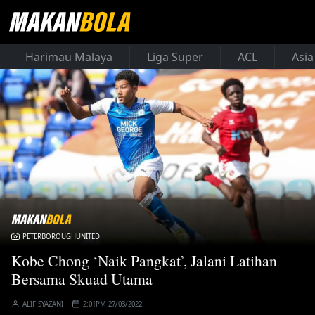
Harimau Malaya
Liga Super
ACL
Asia
PETERBOROUGHUNITED
Kobe Chong ‘Naik Pangkat’, Jalani Latihan
Bersama Skuad Utama
ALIF SYAZANI
2:01PM 27/03/2022