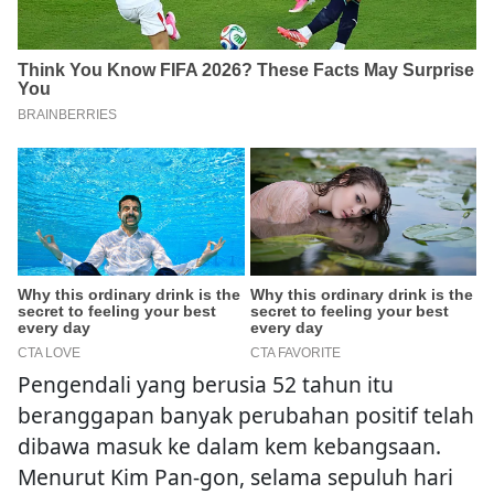
Pengendali yang berusia 52 tahun itu
beranggapan banyak perubahan positif telah
dibawa masuk ke dalam kem kebangsaan.
Menurut Kim Pan-gon, selama sepuluh hari