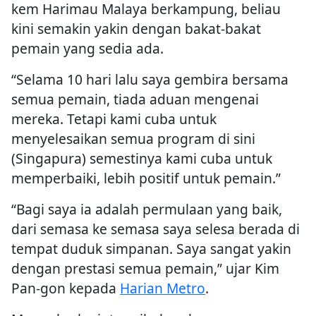
kem Harimau Malaya berkampung, beliau
kini semakin yakin dengan bakat-bakat
pemain yang sedia ada.
“Selama 10 hari lalu saya gembira bersama
semua pemain, tiada aduan mengenai
mereka. Tetapi kami cuba untuk
menyelesaikan semua program di sini
(Singapura) semestinya kami cuba untuk
memperbaiki, lebih positif untuk pemain.”
“Bagi saya ia adalah permulaan yang baik,
dari semasa ke semasa saya selesa berada di
tempat duduk simpanan. Saya sangat yakin
dengan prestasi semua pemain,” ujar Kim
Pan-gon kepada
Harian Metro
.