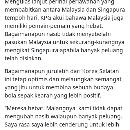
Mengulas lanjut perihal perlawanan yang
membabitkan antara Malaysia dan Singapura
tempoh hari, KPG akui bahawa Malaysia juga
memiliki pemain-pemain yang hebat.
Bagaimanapun nasib tidak menyebelahi
pasukan Malaysia untuk sekurang-kurangnya
mengikat Singapura apabila banyak peluang
telah disiakan.
Bagaimanapun jurulatih dari Korea Selatan
ini tetap optimis dan melaungkan semangat
yang jitu untuk membina sebuah budaya
bola sepak kearah yang lebih positif.
“Mereka hebat. Malangnya, kami tidak dapat
mengubah nasib walaupun banyak peluang.
Saya rasa saya lebih cenderung untuk lebih