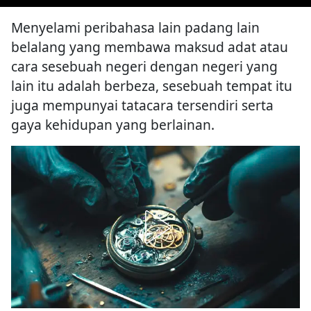
Menyelami peribahasa lain padang lain
belalang yang membawa maksud adat atau
cara sesebuah negeri dengan negeri yang
lain itu adalah berbeza, sesebuah tempat itu
juga mempunyai tatacara tersendiri serta
gaya kehidupan yang berlainan.