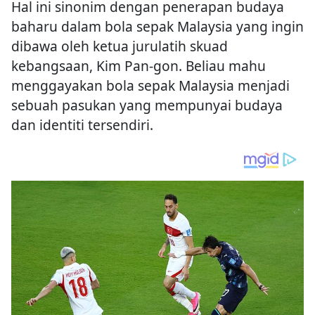
Hal ini sinonim dengan penerapan budaya
baharu dalam bola sepak Malaysia yang ingin
dibawa oleh ketua jurulatih skuad
kebangsaan, Kim Pan-gon. Beliau mahu
menggayakan bola sepak Malaysia menjadi
sebuah pasukan yang mempunyai budaya
dan identiti tersendiri.