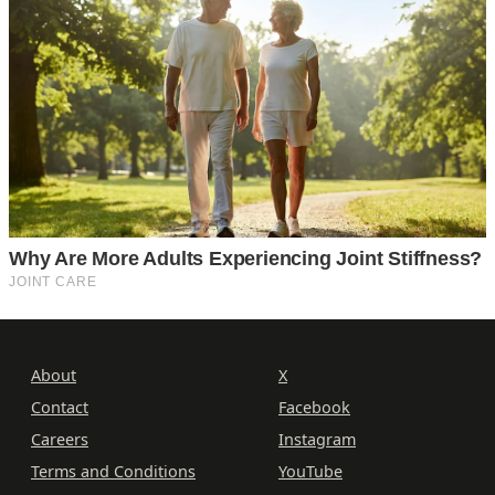
About
X
Contact
Facebook
Careers
Instagram
Terms and Conditions
YouTube