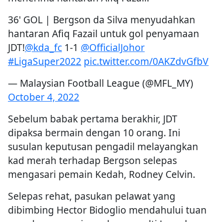
36' GOL | Bergson da Silva menyudahkan
hantaran Afiq Fazail untuk gol penyamaan
JDT!
@kda_fc
1-1
@OfficialJohor
#LigaSuper2022
pic.twitter.com/0AKZdvGfbV
— Malaysian Football League (@MFL_MY)
October 4, 2022
Sebelum babak pertama berakhir, JDT
dipaksa bermain dengan 10 orang. Ini
susulan keputusan pengadil melayangkan
kad merah terhadap Bergson selepas
mengasari pemain Kedah, Rodney Celvin.
Selepas rehat, pasukan pelawat yang
dibimbing Hector Bidoglio mendahului tuan