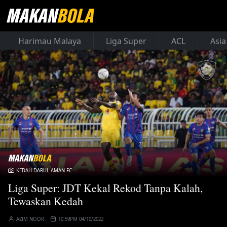
Harimau Malaya
Liga Super
ACL
Asia
KEDAH DARUL AMAN FC
Liga Super: JDT Kekal Rekod Tanpa Kalah,
Tewaskan Kedah
AZIM NOOR
10:59PM 04/10/2022