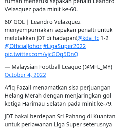
rumah menerusi sepakan penalti Leandro
Velasquez pada minit ke-60.
60' GOL | Leandro Velazquez
menyempurnakan sepakan penalti untuk
meletakkan JDT di hadapan!
@kda_fc
1-2
@OfficialJohor
#LigaSuper2022
pic.twitter.com/vjcGOq5DnQ
— Malaysian Football League (@MFL_MY)
October 4, 2022
Afiq Fazail menamatkan sisa perjuangan
Helang Merah dengan menjaringkan gol
ketiga Harimau Selatan pada minit ke-79.
JDT bakal berdepan Sri Pahang di Kuantan
untuk perlawanan Liga Super seterusnya