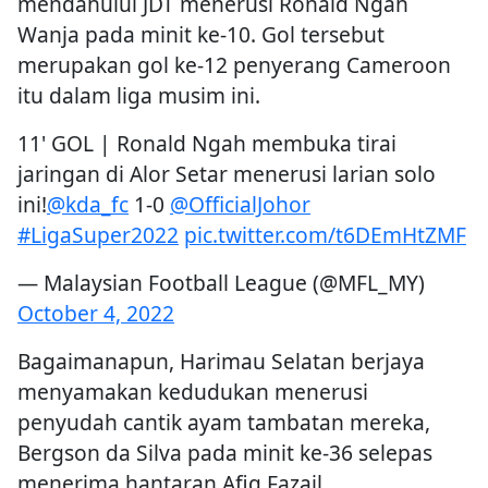
mendahului JDT menerusi Ronald Ngah
Wanja pada minit ke-10. Gol tersebut
merupakan gol ke-12 penyerang Cameroon
itu dalam liga musim ini.
11' GOL | Ronald Ngah membuka tirai
jaringan di Alor Setar menerusi larian solo
ini!
@kda_fc
1-0
@OfficialJohor
#LigaSuper2022
pic.twitter.com/t6DEmHtZMF
— Malaysian Football League (@MFL_MY)
October 4, 2022
Bagaimanapun, Harimau Selatan berjaya
menyamakan kedudukan menerusi
penyudah cantik ayam tambatan mereka,
Bergson da Silva pada minit ke-36 selepas
menerima hantaran Afiq Fazail.