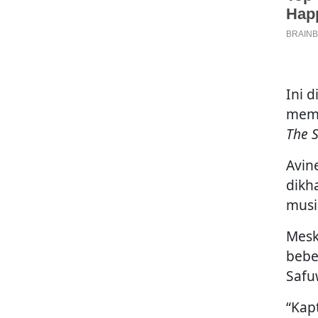
Ini 
memb
The S
Avin
dikh
musi
Mesk
bebe
Safu
“Kap