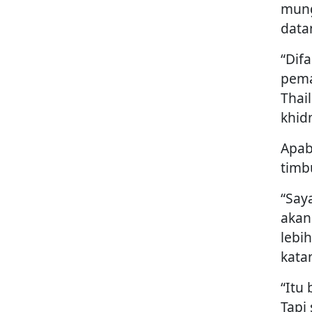
mung
data
“Dif
pema
Thai
khid
Apab
timb
“Say
akan
lebi
kata
“Itu
Tapi 