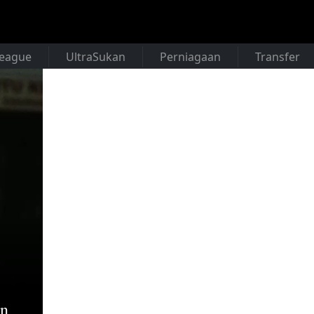
League
UltraSukan
Perniagaan
Transfer
in