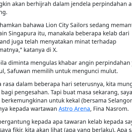
kin akan berhijrah dalam jendela perpindahan 
ng.
ahamkan bahawa Lion City Sailors sedang meman
in Singapura itu, manakala beberapa kelab dari
land juga telah menyatakan minat terhadap
matnya,” katanya di X.
ila diminta mengulas khabar angin perpindahan
ul, Safuwan memilih untuk mengunci mulut.
a rasa dalam beberapa hari seterusnya, kita mun
 bagi pengesahan. Tapi buat masa sekarang, say
h berkemungkinan untuk kekal (bersama Selangor)
nya kepada wartawan
Astro Arena
, Fina Nasrom.
 bergantung kepada apa tawaran kelab kepada sa
saya fikir, kita akan lihat (apa yang berlaku). Apa s