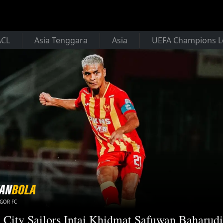
ACL
Asia Tenggara
Asia
UEFA Champions 
GOR FC
 City Sailors Intai Khidmat Safuwan Baharud