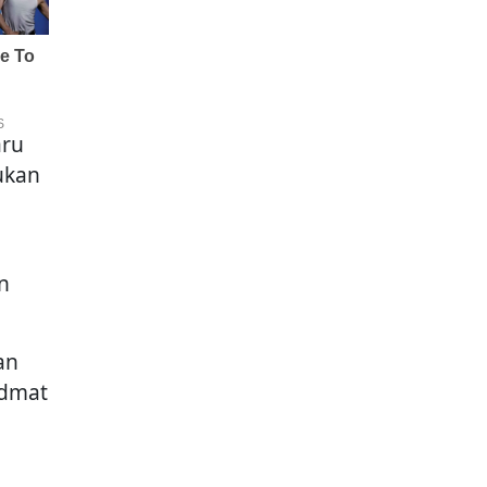
aru
ukan
n
an
idmat