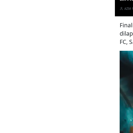
AZIM
Final
dila
FC, 