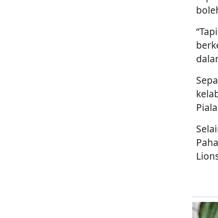
bole
“Tap
berk
dala
Sepa
kela
Piala
Sela
Paha
Lion