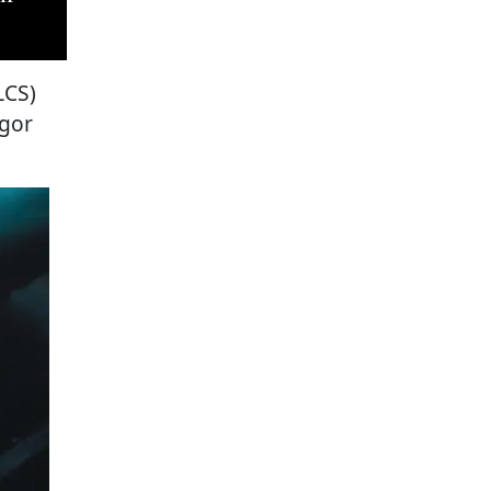
LCS)
gor