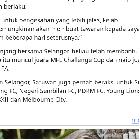
h berlaku.
i untuk pengesahan yang lebih jelas, kelab
emungkinan akan membuat tawaran kepada say
m beberapa hari seterusnya.”
njang bersama Selangor, beliau telah membantu
b itu muncul juara MFL Challenge Cup dan naib ju
 FA.
in Selangor, Safuwan juga pernah beraksi untuk Sr
ng FC, Negeri Sembilan FC, PDRM FC, Young Lion
sXII dan Melbourne City.