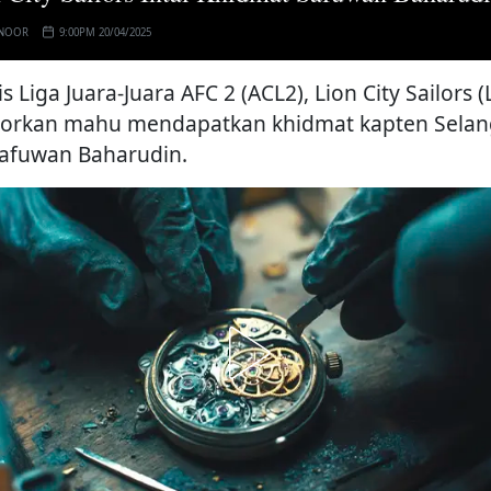
 NOOR
9:00PM 20/04/2025
is Liga Juara-Juara AFC 2 (ACL2), Lion City Sailors (
porkan mahu mendapatkan khidmat kapten Selan
Safuwan Baharudin.