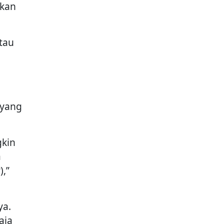
akan
tau
 yang
gkin
a
,”
ya.
aja