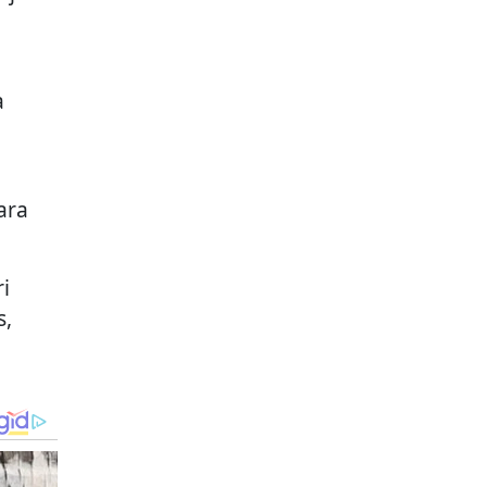
a
ara
i
s,