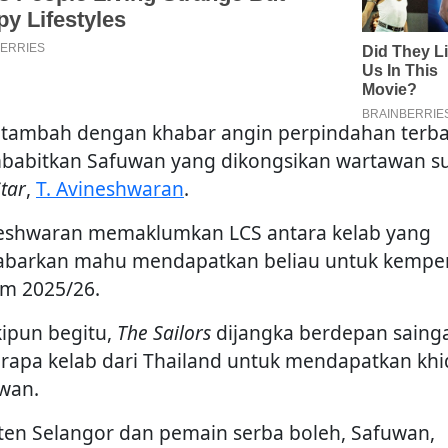
ditambah dengan khabar angin perpindahan terb
abitkan Safuwan yang dikongsikan wartawan s
tar
,
T. Avineshwaran
.
eshwaran memaklumkan LCS antara kelab yang
abarkan mahu mendapatkan beliau untuk kempe
m 2025/26.
ipun begitu,
The Sailors
dijangka berdepan saing
rapa kelab dari Thailand untuk mendapatkan kh
wan.
ten Selangor dan pemain serba boleh, Safuwan,