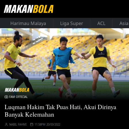
Harimau Malaya
Liga Super
ACL
Asia
FAM OFFICIAL
Luqman Hakim Tak Puas Hati, Akui Dirinya
Banyak Kelemahan
NABIL FAHMI
11:58PM 20/03/2022