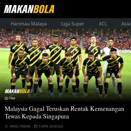
Harimau Malaya
Liga Super
ACL
Asia
FAM
Malaysia Gagal Teruskan Rentak Kemenangan
Tewas Kepada Singapura
SYAFIQ FREMAN
9:54PM 26/03/2022