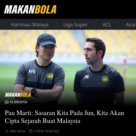
Harimau Malaya
Liga Super
ACL
Asia
FA MALAYSIA
Pau Marti: Sasaran Kita Pada Jun, Kita Akan
Cipta Sejarah Buat Malaysia
ZAYD ADHA
5:35PM 03/04/2022