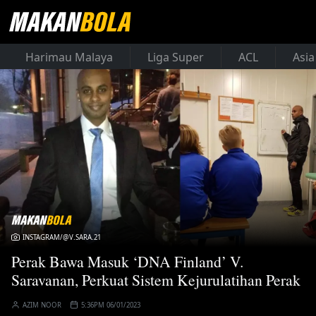
Harimau Malaya
Liga Super
ACL
Asia
INSTAGRAM/@V.SARA.21
Perak Bawa Masuk ‘DNA Finland’ V.
Saravanan, Perkuat Sistem Kejurulatihan Perak
AZIM NOOR
5:36PM 06/01/2023