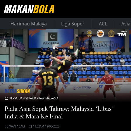
Harimau Malaya
Liga Super
ACL
Asia
PERSATUAN SEPAKTAKRAW MALAYSIA
Piala Asia Sepak Takraw: Malaysia ‘Libas’
India & Mara Ke Final
WAN ADAM
11:32AM 18/05/2025