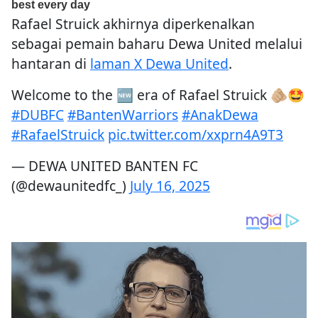
Rafael Struick akhirnya diperkenalkan
sebagai pemain baharu Dewa United melalui
hantaran di
laman X Dewa United
.
Welcome to the 🆕 era of Rafael Struick 🫵🏼🤩
#DUBFC
#BantenWarriors
#AnakDewa
#RafaelStruick
pic.twitter.com/xxprn4A9T3
— DEWA UNITED BANTEN FC
(@dewaunitedfc_)
July 16, 2025