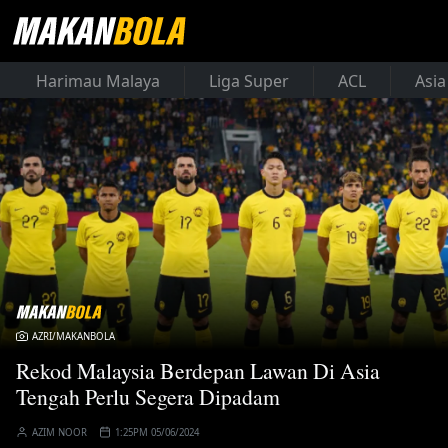
Harimau Malaya
Liga Super
ACL
Asia
AZRI/MAKANBOLA
Rekod Malaysia Berdepan Lawan Di Asia
Tengah Perlu Segera Dipadam
AZIM NOOR
1:25PM 05/06/2024