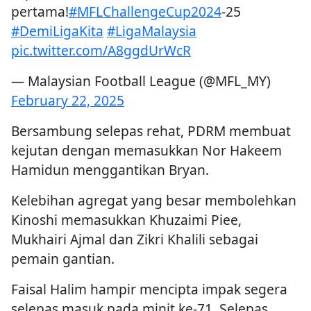
pertama!
#MFLChallengeCup2024
-25
#DemiLigaKita
#LigaMalaysia
pic.twitter.com/A8ggdUrWcR
— Malaysian Football League (@MFL_MY)
February 22, 2025
Bersambung selepas rehat, PDRM membuat
kejutan dengan memasukkan Nor Hakeem
Hamidun menggantikan Bryan.
Kelebihan agregat yang besar membolehkan
Kinoshi memasukkan Khuzaimi Piee,
Mukhairi Ajmal dan Zikri Khalili sebagai
pemain gantian.
Faisal Halim hampir mencipta impak segera
selepas masuk pada minit ke-71. Selepas