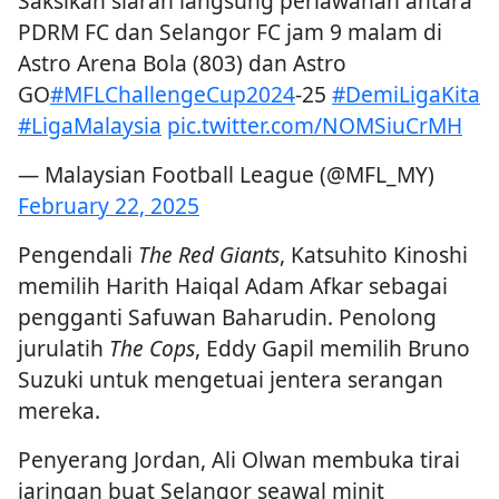
Saksikan siaran langsung perlawanan antara
PDRM FC dan Selangor FC jam 9 malam di
Astro Arena Bola (803) dan Astro
GO
#MFLChallengeCup2024
-25
#DemiLigaKita
#LigaMalaysia
pic.twitter.com/NOMSiuCrMH
— Malaysian Football League (@MFL_MY)
February 22, 2025
Pengendali
The Red Giants
, Katsuhito Kinoshi
memilih Harith Haiqal Adam Afkar sebagai
pengganti Safuwan Baharudin. Penolong
jurulatih
The Cops
, Eddy Gapil memilih Bruno
Suzuki untuk mengetuai jentera serangan
mereka.
Penyerang Jordan, Ali Olwan membuka tirai
jaringan buat Selangor seawal minit