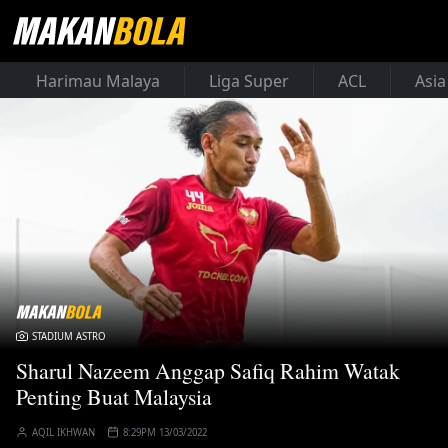
Harimau Malaya
Liga Super
ACL
Asia
STADIUM ASTRO
Sharul Nazeem Anggap Safiq Rahim Watak
Penting Buat Malaysia
AQIL IKHWAN
8:29PM 13/03/2022