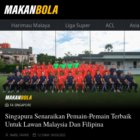
Harimau Malaya
Liga Super
ACL
Asia
FA SINGAPORE
Singapura Senaraikan Pemain-Pemain Terbaik
Untuk Lawan Malaysia Dan Filipina
NABIL FAHMI
12:53AM 18/03/2022