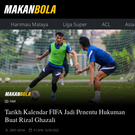
Harimau Malaya
Liga Super
ACL
Asia
FAM
Tarikh Kalendar FIFA Jadi Penentu Hukuman
Buat Rizal Ghazali
ZAYD ADHA
9:12PM 15/03/2022